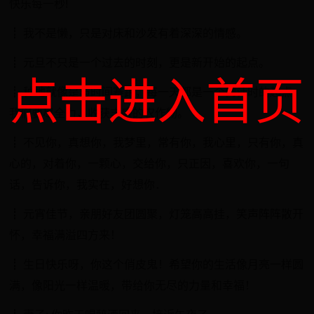
快乐每一秒!
┋ 我不是懒，只是对床和沙发有着深深的情感。
┋ 元旦不只是一个过去的时刻，更是新开始的起点。
点击进入首页
┋ 种地就像是与时间赛跑，每一天都是一个倒计时的起点，
我们要尽全力，收获丰盛的农作物。
┋ 不见你，真想你，我梦里，常有你，我心里，只有你，真
心的，对着你，一颗心，交给你，只正因，喜欢你，一句
话，告诉你，我实在，好想你．
┋ 元宵佳节，亲朋好友团圆聚，灯笼高高挂，笑声阵阵散开
怀，幸福满溢四方来！
┋ 生日快乐呀，你这个俏皮鬼！希望你的生活像月亮一样圆
满，像阳光一样温暖，带给你无尽的力量和幸福！