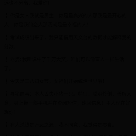
远也不分离，我爱你!
┋ 你是女人我就是男生！你是最高兴的人那我是最开心的
人！你是我的恋人那我就是最幸福的人！
┋ 考试成绩出来了，我只能借用天文台的数据才能解释我的
分数。
┋ 老婆: 我听说中了千万大奖，咱们可以像富人一样生活
了。
┋ 今天是三八妇女节，女神们开始统治世界啦！
┋ 寻猪启事：本人丢失小猪一只。特征：聪明伶俐，善解人
意，身上带一部手机并在查阅短信，速回信息！主人现在好
想你！
┋ 有人说钱是万恶之源，我不同意，我觉得是零食。