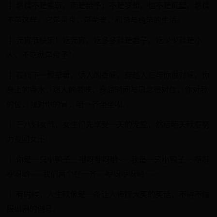
┋ 感情不是索取，而是给予；不是梦想，也不是痴望，感情
不是这样。它是善良，是荣誉，和谐与纯洁的生活。
┋ 元宵节快乐！吃元宵，吃多多就是君子，吃少少就是小
人，不吃就是傻子！
┋ 我摘下一颗草莓，诱人的香味，穿越人海与你很对味，你
身上的香水，迷人的滋味，穿越时间与思念很对位，你对我
的位，我对你的胃，咱一齐坐坐呗。
┋ 三八妇女节，女生们先享受一天的宠爱，然后明天就要努
力变回女王！
┋ 你是一只小鸭子~~咿呀咿呀哟~~~我是一只小鸭子~~咿呀
咿呀哟~~~我们两个在一齐~~咿呀咿呀哟~~~
┋ 有时候，人生就像是一条让人捧腹大笑的笑话，不得不佩
服编剧的创意。