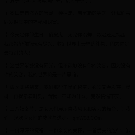
┋ 妻子: 你昨天喝醉酒回来，接近午夜了。
┋ 农田是自然界的宝藏，种植是开启宝箱的钥匙，让我们共
同发掘其中的神秘和财富。
┋ 今天是你的生日，俏皮鬼！无论你跳舞、歌唱还是捣蛋，
我都希望你能玩得尽兴，收到世界上最棒的礼物，因为你是
最特别的人！
┋ 这世界能够没有阳光，但不能够没有你的笑容，因为没有
你的笑容，我的世界将是一片黑暗。
┋ 雨季即将到来，我们那些干旱的秘密，必须又会发芽，杨
柳一再提示着时刻，而我，不知为什么，竟然惴惴不安。
┋ 三八妇女节，是女人们展示自我风采和实力的舞台，让我
们一起欢庆女性的成就与进步。 qmW98.COm
┋ 一份深深的祝福，一份亲切的关怀，一首优美的旋律，泡