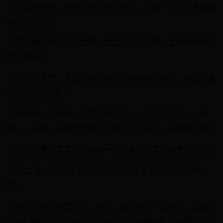
┋ 考试的时候，我的笔在试卷上舞动，就像一支无法掌握旋
律的音乐家。
┋ 万众瞩目的三八妇女节，女生们团结起来，要把购物中心
变成战场！
┋ 三八妇女节，女生们展现自己的护肤美妆技巧，男生们看
了只能望妹兴叹！
┋ 高速路，白桦林。几首悲痛的歌，一个思念的人。一根
烟，一杯酒，一扇寂寞的门。车行青山渐远，心随落日西沉
┋ 元旦的雪花飘飘，带给你一片纯净的心灵和希望的明天。
┋ 员工: 其实我是个近视眼，因此总有些别人没看到的地
方。
┋ 有人问我梦想是什么，我说，我梦想有一座去处，里面只
有我和懒蛋王子，可以一起宅在家里看电视剧，穿着睡衣呼