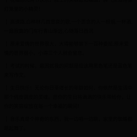
灯笼里的小精灵！
┋ 高速路,白桦林几首悲哀的歌,一个思念的人一根烟,一杯酒,
一扇寂寞的门车行青山渐远,心随落日西沉
┋ 原来爱情的世界很大，大得能够装下一百种委屈;原来爱
情的世界很小，小得三个人就会窒息。
┋ 考试的时候，最困扰我的问题是应该用黑色笔还是蓝色笔
来写作文。
┋ 生日快乐！无论你日渐增长的年龄如何，你依然是生活中
那个俏皮调皮的灵魂。愿你的生日将满满的快乐带给你，让
你的笑容绽放在每一个幸福的瞬间！
┋ 音乐真是个神奇的东西，我一边唱一边跳，家里的蜘蛛都
跳起舞了。