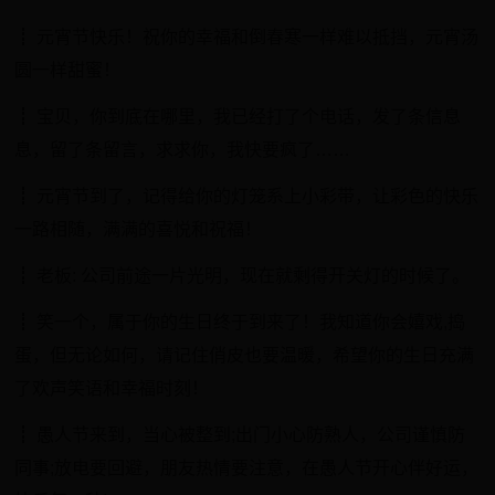
┋ 元宵节快乐！祝你的幸福和倒春寒一样难以抵挡，元宵汤
圆一样甜蜜！
┋ 宝贝，你到底在哪里，我已经打了个电话，发了条信息
息，留了条留言，求求你，我快要疯了……
┋ 元宵节到了，记得给你的灯笼系上小彩带，让彩色的快乐
一路相随，满满的喜悦和祝福！
┋ 老板: 公司前途一片光明，现在就剩得开关灯的时候了。
┋ 笑一个，属于你的生日终于到来了！我知道你会嬉戏,捣
蛋，但无论如何，请记住俏皮也要温暖，希望你的生日充满
了欢声笑语和幸福时刻！
┋ 愚人节来到，当心被整到;出门小心防熟人，公司谨慎防
同事;放电要回避，朋友热情要注意，在愚人节开心伴好运，