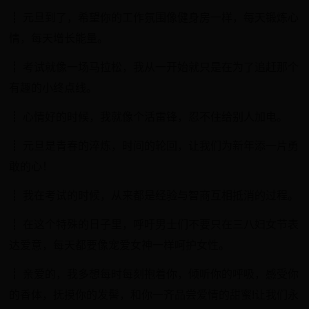
┋ 元旦到了，希望你的工作氛围像健身房一样，每天锻炼心
情，每天增长能量。
┋ 考试就像一场马拉松，我从一开始就只是在为了追赶那个
有趣的小终点线。
┋ 心情好的时候，我就像个活雷锋，忍不住给别人加电。
┋ 元旦是青春的淬炼，时间的轮回，让我们为新年添一片勇
敢的心！
┋ 我在考试的时候，从来都是经验与智商互相抵消的过程。
┋ 在这个特殊的日子里，呼吁男士们不要只在三八妇女节表
达爱意，每天都要像宠爱女神一样呵护女性。
┋ 亲爱的，我多想每时每刻抱着你，倾听你的呼吸，感受你
的香体，抚摸你的发髻，和你一齐品尝爱情的甜蜜!让我们永