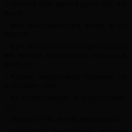
上一杯个性的爱心咖啡！献给正在看信息的你，祝你一辈子
称心如意！
┋ 幽默是一把让人心情变轻松的魔法，尽管伤感，笑一笑也
能抚慰心灵。
┋ 相爱时，男生把女人比作星辰飞鸟天使等等与天空有关的
事物，恩断情绝时，男生把天空据为己有，把爱过的女人放
回到地面上去。
┋ 考试的时候，我感觉自己就像是那个刚进场的明星，只是
为了给大家提供一个笑料。
┋ 朋友: 这个城市的马路好狭窄，走一步就可以踩到对面的
人了。
┋ 上班就像打打乒乓球，刚一放假，就被领导“拍”回来了。
┋ 祝福你元宵节快乐，脸上的笑容甜如糖圈，脾气灵活得像