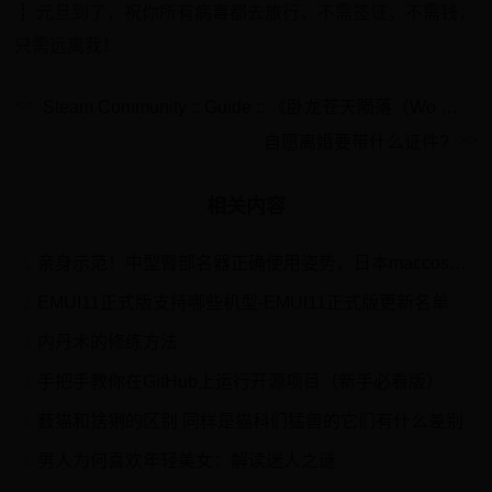
┋ 元旦到了，祝你所有病毒都去旅行，不需签证，不需钱，
只需远离我！
Steam Community :: Guide :: 《卧龙苍天陨落（Wo Long: Fallen Dynasty）》100%白金全成就超详细指南
自愿离婚要带什么证件?
相关内容
亲身示范！中型臀部名器正确使用姿势，日本maccos纯洁之臀飞机杯开箱
1
EMUI11正式版支持哪些机型-EMUI11正式版更新名单
2
内丹术的修练方法
3
手把手教你在GitHub上运行开源项目（新手必看版）
4
薮猫和猞猁的区别 同样是猫科们猛兽的它们有什么差别
5
男人为何喜欢年轻美女：解读迷人之谜
6