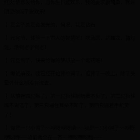
红火;信息发给你，愿你生日能欢乐，我的要求很简单，就是
期望你能平安欢乐!
┋ 是金子总是会发光的，何况，我是钻石
┋ 元宵节，体验一下古人的智慧吧！吃汤圆，跳舞龙，猜灯
谜，活到老学到老！
┋ 元旦到了，快来给你的梦想放一个烟花吧！
┋ 考试前夜，我已经开始背单词了，但背了一晚上，除了头
晕外什么都没背进去。
┋ 从前有四只猴子，第一只捂住眼睛看不见了，第二只捂住
嘴不说话了，第三只堵住耳朵不听了，第四只握着手机笑
了！
┋ 你是一只小鸭子~~咿呀咿呀哟~~~我是一只小鸭子~~咿呀
咿呀哟~~~咱们两个在一齐~~咿呀咿呀哟~~~