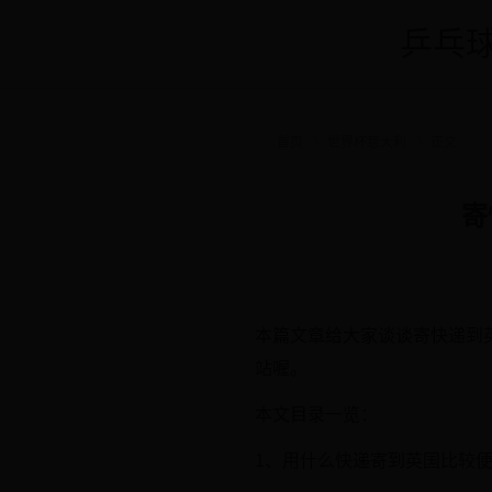
乒乓球
首页
世界杯意大利
正文
寄
本篇文章给大家谈谈寄快递到
站喔。
本文目录一览：
1、用什么快递寄到英国比较便