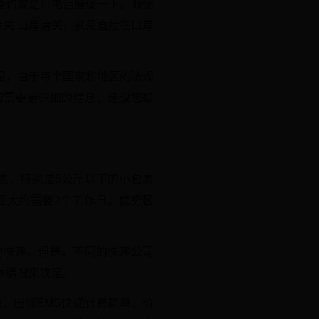
查询或是打电话催促一下。顺便
清关 口岸清关，就是直接在口岸
是，由于每个国家和地区的法规
您需要更详细的信息，建议您联
小包裹，特别是5公斤以下的小包裹
亚大约需要2个工作日。优势区
的快递。但是，不同的快递公司
体情况来决定。
地；国际EMS快递计费简单，价