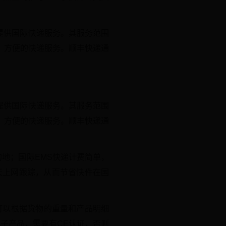
提供国际快递服务。其服务范围
、方便的快递服务。顺丰快递通
提供国际快递服务。其服务范围
、方便的快递服务。顺丰快递通
的地；国际EMS快递计费简单，
天上网跟踪，从而节省快件在国
。可以根据货物的重量和产品明细
子产品，需要有CE认证，否则