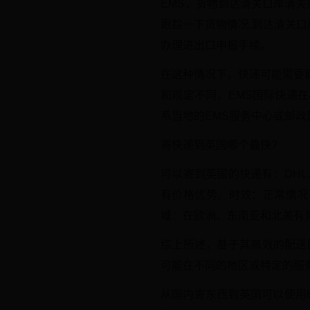
EMS，货物到达清关口岸清
跟踪一下货物情况.到达清关口
办理进出口申报手续。
在这种情况下，快递可能需要
和规定不同，EMS国际快递
系当地的EMS服务中心或邮
寄快递到英国哪个最快?
可以寄到英国的快递有：DHL、
有价格优势。时效：正常情况
域：在欧洲、东南亚和北美有
综上所述，基于其高效的配送
可能在不同的地区或特定的服
从国内寄东西到英国可以使用E