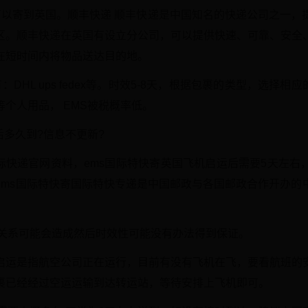
可以寄到英国。顺丰快递 顺丰快递是中国知名的快递公司之一，
区。顺丰快递在英国有设立分公司，可以提供快速、可靠、安全
在短时间内将物品送达目的地。
DHL ups fedex等。时效5-8天，根据包裹的类型，选择相
个人用品， EMS被税概率低。
后多久到?信息不更新?
国际快递官网资料，ems国际特快寄英国飞机启运后需要5天左右
ems国际特快寄国际特快专递是中国邮政与各国邮政合作开办的
的关系可能会造成然后时效性可能没有办法得到保证。
启运是指航空公司正在运行，目前有没有飞机在飞，要看航班的
裹已经经过空运运输到达转运站，等待安排上飞机即可。