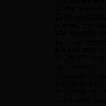
格为中国邮政EMS的公布价
运输的时间。EMS国际快递
很多快递公司都可以寄送到英
地，包括英国。可以通过中国
盖了全球多个国家和地区，也
顺丰快递、中国邮政等等可以
泛，包括全球多个国家和地区
提供快速的快递服务，可以在
中国ems特快到英国多久
对于美国和加拿大，EMS承诺
现。欧洲 欧洲国家如英国12
离和海关效率都会影响具体时
EMS邮寄快递到英国。走E特