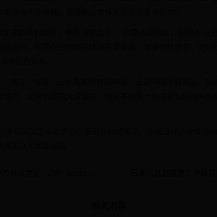
到英国会产生关税。需要确认收件方是否有清关能力。
际快递邮寄到国外。根据货物品名 ，收货人的国家，所邮寄 东
运输操作。如果自己对国际快递不是很董，想要价格便宜，可以
-5折左右普货。
去？ 关于：快递，无论是英国寄到中国，还是中国寄到英国，到
接放行，如果包裹较大或者同一地址寄包裹太多容易引起海关的
快递到英国怎么收费的介绍到此就结束了，不知道你从中找到你
收藏关注雁巢集运哦。
Windows 10 版本 14393 中的新增功能 - UWP applications
日本古裝劇推薦！不輸宮
相关内容