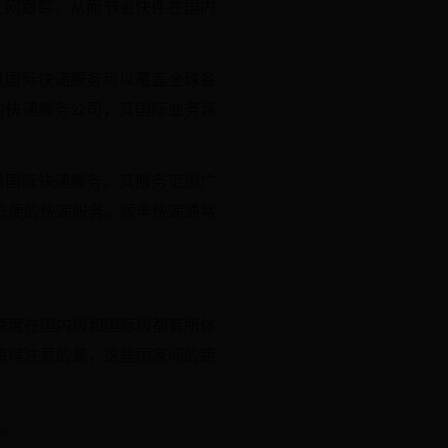
上网跟踪，从而节省快件在国内
其国际快递服务可以覆盖全球各
的快递服务公司，其国际业务涵
供国际快递服务。其服务范围广
方便的快递服务。顺丰快递通常
些速度在国内段和国际段都有所体
。值得注意的是，这些国家间的距
运。