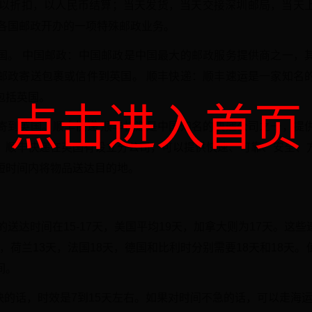
乘以折扣，以人民币结算；当天发货，当天交接深圳邮局，当天
是各国邮政开办的一项特殊邮政业务。
国。 中国邮政：中国邮政是中国最大的邮政服务提供商之一，
邮政寄送包裹或信件到英国。 顺丰快递：顺丰速运是一家知名
包括英国。
点击进入首页
寄到英国。顺丰快递 顺丰快递是中国知名的快递公司之一，提
。顺丰快递在英国有设立分公司，可以提供快速、可靠、安全、
短时间内将物品送达目的地。
的送达时间在15-17天，美国平均19天，加拿大则为17天。这
天，荷兰13天，法国18天，德国和比利时分别需要18天和18天
间。
快的话，时效是7到15天左右。如果对时间不急的话，可以走海