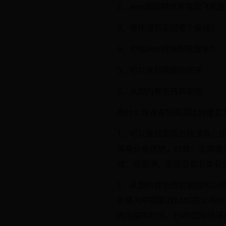
2、ems国际特快寄英国飞机
3、寄快递到英国哪个最快?
4、中国ems特快到英国多久
5、可以寄到英国的快递
6、从国内寄东西到英国
用什么快递寄到英国比较便宜
1、可以寄到英国的快递有：DH
裹有价格优势。时效：正常情
域：在欧洲、东南亚和北美有
2、从国内寄东西到英国可以使
价格为中国邮政EMS的公布
内运输的时间。EMS国际快