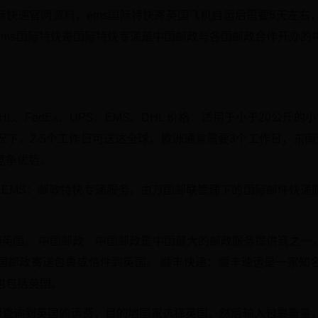
国际快递官网资料，ems国际特快寄英国飞机启运后需要5天左右
ems国际特快寄国际特快专递是中国邮政与各国邮政合作开办的
L、FedEx、UPS、EMS。DHL 价格：适用于小于20公斤
况下，2-5个工作日可送达全球，欧洲通常需要3个工作日，东南
竞争优势。
：EMS：邮政特快专递服务，由万国邮联管理下的国际邮件快递
到英国。 中国邮政：中国邮政是中国最大的邮政服务提供商之一
国邮政寄送包裹或信件到英国。 顺丰快递：顺丰速运是一家知
也包括英国。
想查询到英国的运费，目的地国家选择英国、然后输入包裹重量