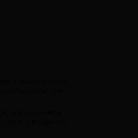
的小包裹，特别是5公斤以下的小包
亚大约需要2个工作日。优势区
的地；国际EMS快递计费简单，
天上网跟踪，从而节省快件在国