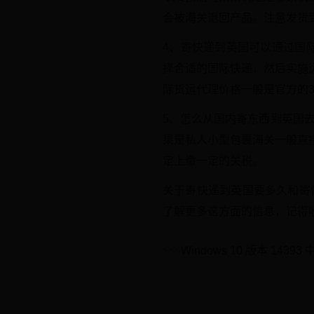
会被海关退回产品。注意发货
4、寄快递到英国可以通过国
择合适的国际快递，然后实施
际货运代理价格一般是官方的3
5、怎么从国内寄东西到英国
果是私人小型包裹海关一般直
定上缴一定的关税。
关于寄快递到英国要多久和寄
了解更多这方面的信息，记得