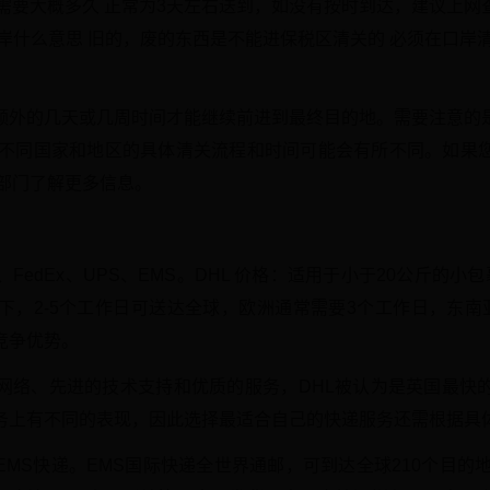
关需要大概多久 正常为3天左右送到，如没有按时到达，建议上网
岸什么意思 旧的，废的东西是不能进保税区清关的 必须在口岸
额外的几天或几周时间才能继续前进到最终目的地。需要注意的
在不同国家和地区的具体清关流程和时间可能会有所不同。如果
政部门了解更多信息。
FedEx、UPS、EMS。DHL 价格：适用于小于20公斤的
下，2-5个工作日可送达全球，欧洲通常需要3个工作日，东南
竞争优势。
网络、先进的技术支持和优质的服务，DHL被认为是英国最快
务上有不同的表现，因此选择最适合自己的快递服务还需根据具
MS快递。EMS国际快递全世界通邮，可到达全球210个目的