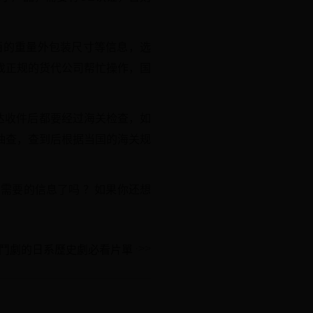
西的重量外包装尺寸等信息，选
找正规的货代公司帮忙操作，国
达收件后都要经过海关检查，如
抽查，查到后根据当国的海关规
需要的信息了吗 ？如果你还想
鬥劇的日系歷史劇必看片單