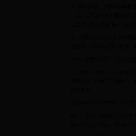
3、顺丰快递、中国邮政等等
广泛，包括全球多个国家和地
常提供快速的快递服务，可以
4、中国发往英国的商业快递有：
品类多，可以寄药品，零食，等
ems国际特快寄英国飞机启运
天，会实时更新。根据ems
有编码的，都会实时更新的。
特快专递。
EMS国际快递现在因为疫情
你好，很高兴为你解航空公司
显示航空公司启运，则说明包