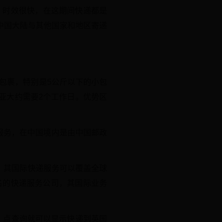
，时效很快，在这期间快递都是
中国大陆与其他国家和地区寄递
的小包裹，特别是5公斤以下的小包
亚大约需要2个工作日。优势区
服务，在中国境内是由中国邮政
，其国际快递服务可以覆盖全球
名的快递服务公司，其国际业务
，点查询就可以显示快递到英国