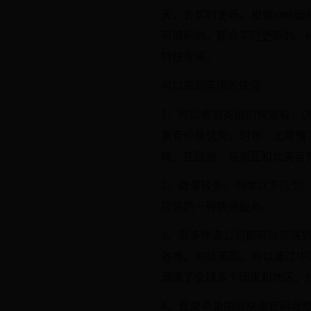
天，会实时更新。根据ems
有编码的，都会实时更新的。
特快专递。
可以寄到英国的快递
1、可以寄到英国的快递有：DH
裹有价格优势。时效：正常情
域：在欧洲、东南亚和北美有
2、数量较多，列举以下几个
提供的一种快递服务。
3、很多快递公司都可以寄送
各地，包括英国。可以通过中
涵盖了全球多个国家和地区，
4、登录鸟巢国际快递官网我