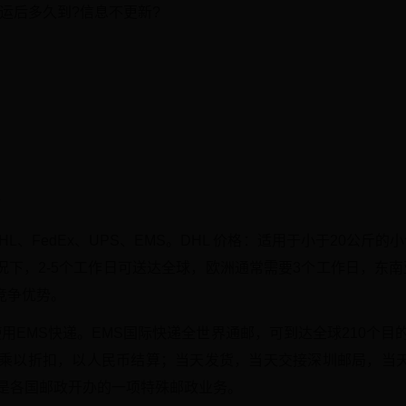
启运后多久到?信息不更新?
?
L、FedEx、UPS、EMS。DHL 价格：适用于小于20公斤
况下，2-5个工作日可送达全球，欧洲通常需要3个工作日，东南
竞争优势。
用EMS快递。EMS国际快递全世界通邮，可到达全球210个目
价乘以折扣，以人民币结算；当天发货，当天交接深圳邮局，当
递是各国邮政开办的一项特殊邮政业务。