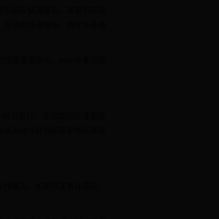
提供国际快递服务。其服务范围
、方便的快递服务。顺丰快递通
应的快递渠道即可。ems可寄货物
，时效很快，在这期间快递都是
中国大陆与其他国家和地区寄递
安排情况。如果快递寄往英国，