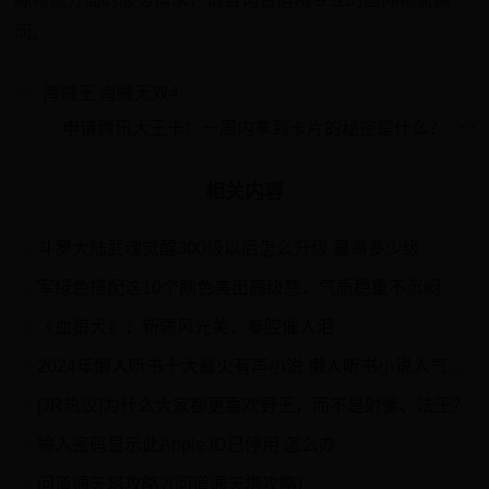
问。
海贼王 海贼无双4
申请腾讯大王卡：一周内拿到卡片的秘密是什么？
相关内容
斗罗大陆武魂觉醒300级以后怎么升级 最高多少级
1
军绿色搭配这10个颜色美出高级感，气质稳重不沉闷
2
《血狼犬》：新疆风光美，秦腔催人泪
3
2024年懒人听书十大最火有声小说 懒人听书小说人气排行榜2024→MAIGOO生活榜
4
[JR热议]为什么大家都更喜欢野王，而不是射爹、法王？
5
输入密码显示此Apple ID已停用 怎么办
6
问道通天塔攻略?(问道通天塔攻略)
7