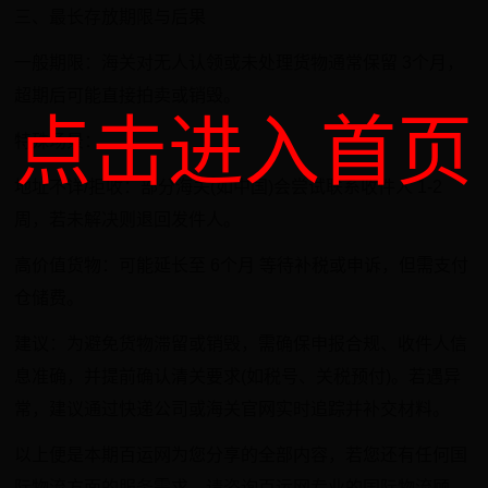
三、最长存放期限与后果‌
一般期限‌：海关对无人认领或未处理货物通常保留 ‌3个月‌，
超期后可能直接拍卖或销毁‌。
点击进入首页
特殊场景‌：
地址不详/拒收‌：部分海关(如中国)会尝试联系收件人 ‌1-2
周‌，若未解决则退回发件人‌。
高价值货物‌：可能延长至 ‌6个月‌ 等待补税或申诉，但需支付
仓储费‌。
建议‌：为避免货物滞留或销毁，需确保申报合规、收件人信
息准确，并提前确认清关要求(如税号、关税预付)‌。若遇异
常，建议通过快递公司或海关官网实时追踪并补交材料。
以上便是本期百运网为您分享的全部内容，若您还有任何国
际物流方面的服务需求，请咨询百运网专业的国际物流顾