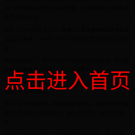
分。他们能与其他时空的生物沟通，但同时也要注意避免被
鬼压或看见鬼神。
此外，八字中四正多的人，通常对于某种事物和现象有着深
入探究的热情，这种专一的特质也使他们更容易获得灵异感
应。
而枭印强旺的人，对于宇宙灵异现象往往比较敏感，但也要
学会消化和承受这些信息，以免被其影响。
点击进入首页
最后，八字中甲木见丁火的人，神秘之性长久不灭，他们容
易接受天体神秘信息。
然而，我们必须明确，这些特征并非绝对。通灵能力的强弱
还受到许多其他因素的影响，如个人的修行、环境的因素
等。
在命理风水的世界里，八字只是其中的一部分。风水的布