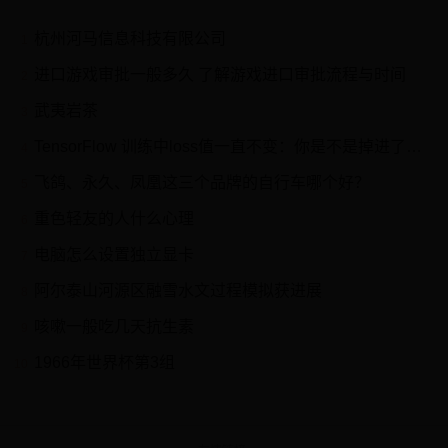
杭州河马信息科技有限公司
1
进口游戏审批一般多久 了解游戏进口审批流程与时间
2
武夷岩茶
3
TensorFlow 训练中loss值一直不变：你是不是掉进了这些坑？
4
飞鸽、永久、凤凰这三个品牌的自行车哪个好？
5
重色轻友的人什么心理
6
电脑怎么设置独立显卡
7
阿尔泰山河源区融雪水文过程模拟获进展
8
咳嗽一般吃几天抗生素
9
1966年世界杯第3组
10