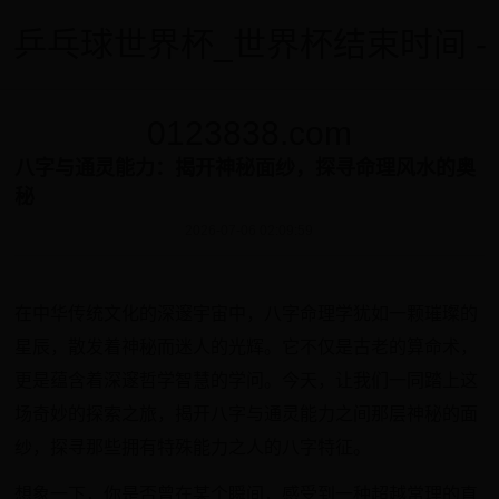
乒乓球世界杯_世界杯结束时间 -
0123838.com
八字与通灵能力：揭开神秘面纱，探寻命理风水的奥
秘
2026-07-06 02:09:59
在中华传统文化的深邃宇宙中，八字命理学犹如一颗璀璨的
星辰，散发着神秘而迷人的光辉。它不仅是古老的算命术，
更是蕴含着深邃哲学智慧的学问。今天，让我们一同踏上这
场奇妙的探索之旅，揭开八字与通灵能力之间那层神秘的面
纱，探寻那些拥有特殊能力之人的八字特征。
想象一下，你是否曾在某个瞬间，感受到一种超越常理的直