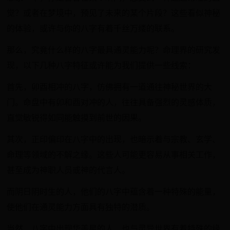
觉？或者在梦境中，预见了未来的某个片段？这些看似神秘
的体验，或许与你的八字有着千丝万缕的联系。
那么，究竟什么样的八字最具通灵能力呢？命理界的研究发
现，以下几种八字特征或许能为我们提供一些线索：
首先，卯酉相冲的八字，仿佛拥有一道通往神秘世界的大
门。命盘中有卯和酉对冲的人，往往具备强烈的灵感体质，
直觉敏锐得如同能触摸到前世的因果。
其次，正印偏印在八字中的出现，也暗示着与宗教、玄学、
命理等领域的不解之缘。这些人可能更容易从事相关工作，
甚至成为神职人员或神的代言人。
而阴日阴时生的人，他们的八字中蕴含着一种特殊的能量，
使他们在通灵能力方面具有独特的潜质。
当然，八字中出现华盖星的人，也与灵异世界有着特殊的缘