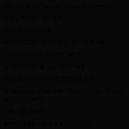
/Applications/WeChat2.app/Contents/MacOS/WeChat
步骤7：首次启动与权限授予
双击启动WeChat2.app
如果弹出"无法验证开发者"提示，按以下步骤处理：
打开"系统偏好设置" → "安全性与隐私"
在"通用"标签页底部点击"仍要打开"按钮
再次双击WeChat2.app，在弹窗中点击"打开"
首次启动会提示授权各项权限（摄像头、麦克风、文件访问
等），全部允许即可
步骤8：验证独立性
同时打开原微信（WeChat.app）和新微信