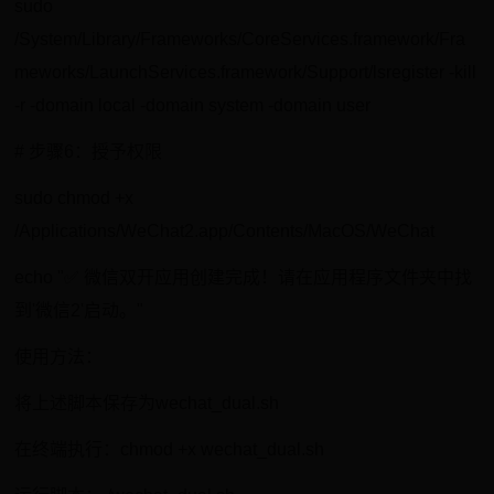
sudo
/System/Library/Frameworks/CoreServices.framework/Fra
meworks/LaunchServices.framework/Support/lsregister -kill
-r -domain local -domain system -domain user
# 步骤6：授予权限
sudo chmod +x
/Applications/WeChat2.app/Contents/MacOS/WeChat
echo "✅ 微信双开应用创建完成！请在应用程序文件夹中找
到'微信2'启动。"
使用方法：
将上述脚本保存为wechat_dual.sh
在终端执行：chmod +x wechat_dual.sh