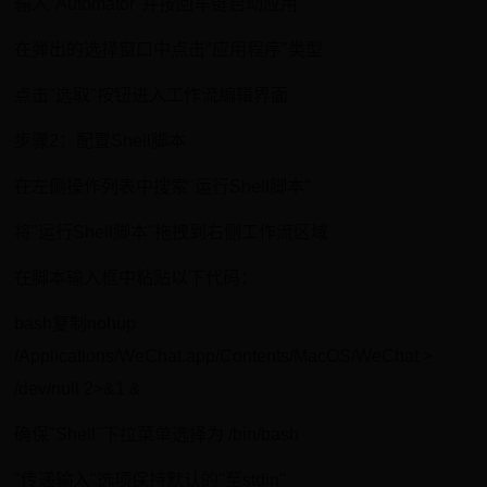
输入"Automator"并按回车键启动应用
在弹出的选择窗口中点击"应用程序"类型
点击"选取"按钮进入工作流编辑界面
步骤2：配置Shell脚本
在左侧操作列表中搜索"运行Shell脚本"
将"运行Shell脚本"拖拽到右侧工作流区域
在脚本输入框中粘贴以下代码：
bash复制nohup
/Applications/WeChat.app/Contents/MacOS/WeChat >
/dev/null 2>&1 &
确保"Shell"下拉菜单选择为 /bin/bash
"传递输入"选项保持默认的"至stdin"