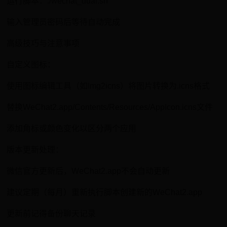
运行脚本：./wechat_dual.sh
输入管理员密码后等待自动完成
高级技巧与注意事项
自定义图标：
使用图标编辑工具（如Img2icns）将图片转换为.icns格式
替换WeChat2.app/Contents/Resources/AppIcon.icns文件
添加角标或颜色变化以区分两个应用
版本更新处理：
微信官方更新后，WeChat2.app不会自动更新
建议定期（每月）重新执行脚本创建新的WeChat2.app
更新前记得备份聊天记录