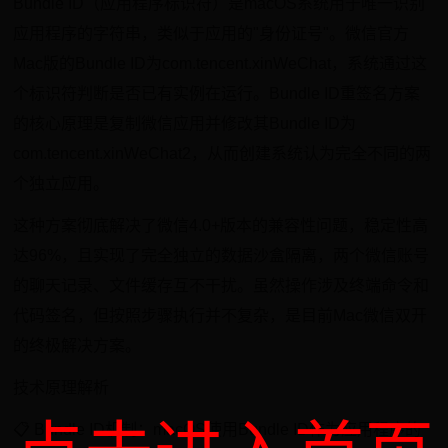
Bundle ID（应用程序标识符）是macOS系统用于唯一识别
应用程序的字符串，类似于应用的"身份证号"。微信官方
Mac版的Bundle ID为com.tencent.xinWeChat，系统通过这
个标识符判断是否已有实例在运行。Bundle ID重签名方案
的核心原理是复制微信应用并修改其Bundle ID为
com.tencent.xinWeChat2，从而创建系统认为完全不同的两
个独立应用。
这种方案彻底解决了微信4.0+版本的兼容性问题，稳定性高
达96%，且实现了完全独立的数据沙盒隔离，两个微信账号
的聊天记录、文件缓存互不干扰。虽然操作涉及终端命令和
代码签名，但按照步骤执行并不复杂，是目前Mac微信双开
的终极解决方案。
技术原理解析
📋 Bundle ID机制：macOS使用Bundle ID作为应用程序的