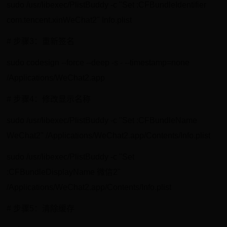
sudo /usr/libexec/PlistBuddy -c "Set :CFBundleIdentifier
com.tencent.xinWeChat2" Info.plist
# 步骤3：重新签名
sudo codesign --force --deep -s - --timestamp=none
/Applications/WeChat2.app
# 步骤4：修改显示名称
sudo /usr/libexec/PlistBuddy -c "Set :CFBundleName
WeChat2" /Applications/WeChat2.app/Contents/Info.plist
sudo /usr/libexec/PlistBuddy -c "Set
:CFBundleDisplayName 微信2"
/Applications/WeChat2.app/Contents/Info.plist
# 步骤5：清除缓存