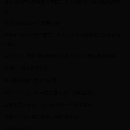
点击微信官方应用简介窗口左上角的图标（会出现蓝色高
亮）
按 Command + C 复制图标
切换到"微信2"简介窗口，点击左上角图标后按 Command +
V 粘贴
为了区分，可以使用图标编辑工具添加角标或改变颜色
步骤5：测试双开功能
双击刚创建的"微信2"应用
等待3-5秒后，Dock栏会显示第二个微信图标
点击第二个图标，扫码登录另一个微信账号
验证两个微信窗口能否同时正常使用
进阶优化技巧