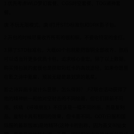
1.优先考虑WLD梦幻套餐、CGS时空套餐、TOG诸神套
餐。
唐 不玩无限模式，唐 t打开STD标准包和DRK影子包。
2.开包的时候尽量收齐所有的银和铜，不要收特定的金红。
3.除了STD标准包，大概60个包就能把银铜全部收齐，然后
可以适当开更多优质卡包，追求核心金宏。除了以上数据，
购买预包装的套餐也是获取彩虹卡的高效途径。如果你愿意
在影之诗中氪星，预装无疑是最划算的氪星。
影之诗异画卡是什么意思，怎么得到？ ;FZ联合活动获得了
他的精神统一和他对空射击的不同绘画，但它们目前不可
用。妖精 《呼唤朋友》不应该是一幅不同的画，而是复制
品。复制卡具有相同的效果，但卡面不同。OOT(日服和国
际服的最新版本)是地精环(这种卡的别称，因为英文叫仙女