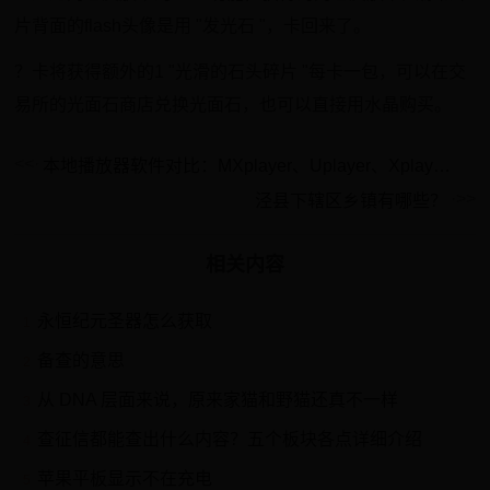
片背面的flash头像是用 "发光石 "，卡回来了。
？卡将获得额外的1 "光滑的石头碎片 "每卡一包，可以在交
易所的光面石商店兑换光面石，也可以直接用水晶购买。
本地播放器软件对比：MXplayer、Uplayer、Xplayer 等功能与优缺点解析
泾县下辖区乡镇有哪些？
相关内容
永恒纪元圣器怎么获取
1
备查的意思
2
从 DNA 层面来说，原来家猫和野猫还真不一样
3
查征信都能查出什么内容？五个板块各点详细介绍
4
苹果平板显示不在充电
5