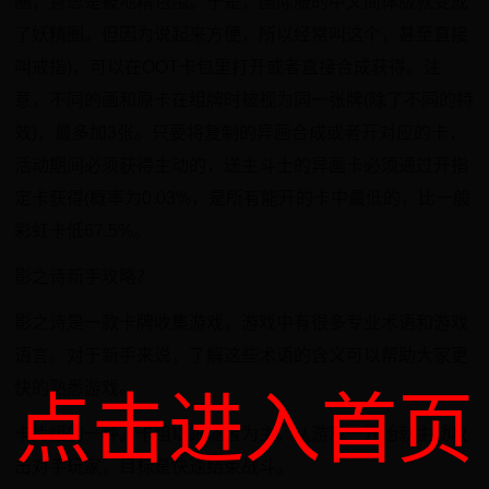
圈，意思是被地精包围。于是，国际服的中文简体版就变成
了妖精圈。但因为说起来方便，所以经常叫这个，甚至直接
叫戒指)，可以在OOT卡包里打开或者直接合成获得。注
意，不同的画和原卡在组牌时被视为同一张牌(除了不同的特
效)，最多加3张。只要将复制的异画合成或者开对应的卡，
活动期间必须获得主动的，送主斗士的异画卡必须通过开指
定卡获得(概率为0.03%，是所有能开的卡中最低的，比一般
彩虹卡低67.5%。
影之诗新手攻略？
影之诗是一款卡牌收集游戏，游戏中有很多专业术语和游戏
语言。对于新手来说，了解这些术语的含义可以帮助大家更
快的熟悉游戏。
点击进入首页
卡片组的一种。卡组以跟随者为主，从游戏一开始就主动攻
击对手玩家，目标是快速结束战斗。