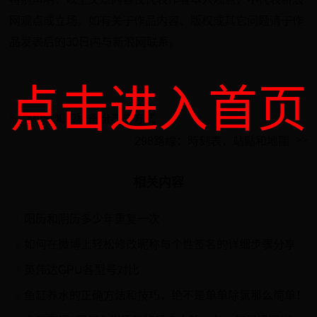
网观点或立场。如有关于作品内容、版权或其它问题请于作
品发表后的30日内与新浪网联系。
点击进入首页
MySQL四种备份表的方式
298路線：時刻表，站點和地圖
相关内容
阳历和阴历多少年重复一次
1
如何在微博上轻松修改昵称与个性签名的详细步骤分享
2
英伟达GPU各型号对比
3
鱼缸养水的正确方法和技巧，绝不是单单除氯那么简单！
4