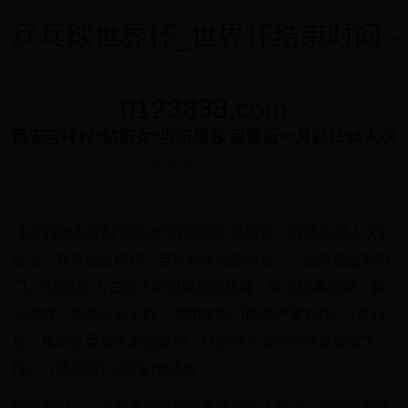
乒乓球世界杯_世界杯结束时间 -
0123838.com
西安吉祥村“站街女”当街揽客 民警近一月抓获34人次
2025-10-05 11:27:49
【#西安#吉祥村“站街女”当街揽客 民警近一月抓获34人次】
近日，有市民反映称，吉祥村永松路附近一门面房里面有暗
门，“站街女”大白天不带口罩站街揽客，晚上拉客招嫖，肆
无忌惮，影响十分不好，望相关部门能够严查处理。5月14
日，雁塔区委宣传部回复称，已安排了多方位打击处理工
作。（西部网）#西安[地点]#
特别声明：以上文章内容仅代表作者本人观点，不代表新浪