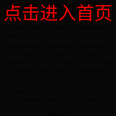
5、肿瘤或异物刺激：宫颈息肉、子宫肌瘤等良性肿瘤，以
点击进入首页
及宫颈癌等恶性肿瘤，均可能刺激阴道产生过多分泌物。阴
道内放置的节育环、纱布等异物，也可能引起炎症反应，导
致分泌物增多，需通过专业检查确诊，并根据病情采取相应
治疗措施。
面对阴道流水的情况，女性应保持冷静，观察分泌物的颜
色、质地及伴随症状。若伴有瘙痒、疼痛、异味等症状，应
及时就医检查。注意个人卫生，避免不洁性生活，减少感染
风险。在医生指导下进行治疗和护理，以保障生殖系统健
康。
网上银行介绍
路由器换了宽带怎么重新设置？详细教程分享