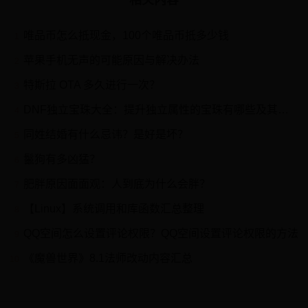
相关内容
唯品币怎么抵现金，100个唯品币抵多少钱
1
苹果手机无声的可能原因与解决办法
2
特斯拉 OTA 多久进行一次？
3
DNF独立宝珠大全：提升独立属性的宝珠有哪些及其特性解析
4
同姓结婚有什么忌讳？是好是坏？
5
鬣狗有多凶猛？
6
肥胖原因面面观：人到底为什么会胖？
7
【Linux】系统调用和库函数汇总整理
8
QQ空间怎么设置评论权限？QQ空间设置评论权限的方法
9
《魔兽世界》8.1法师改动内容汇总
10