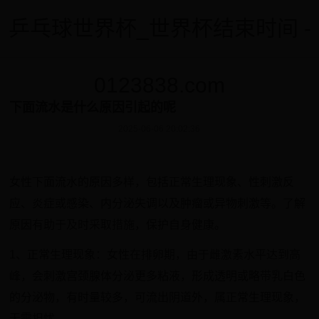
乒乓球世界杯_世界杯结束时间 -
0123838.com
下面流水是什么原因引起的呢
2025-06-06 20:02:36
女性下面流水的原因多样，包括正常生理现象、性刺激反
应、炎症或感染、内分泌失调以及肿瘤或异物刺激等。了解
原因有助于及时采取措施，保护自身健康。
1、正常生理现象：女性在排卵期，由于雌激素水平达到高
峰，会刺激宫颈腺体分泌更多粘液，形成透明或略带乳白色
的分泌物，有时量较多，可流出阴道外，属正常生理现象，
无需担忧。