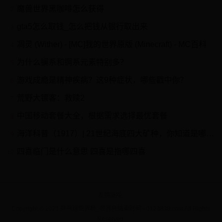
魔兽世界黑咖啡怎么获得
2
gta5怎么取钱_怎么把钱从银行取出来
3
凋灵 (Wither) - [MC]我的世界原版 (Minecraft) - MC百科
4
为什么镧系和锕系元素特别多？
5
游戏成瘾是精神疾病？这9种症状，哪些戳中你？
6
荒野大镖客：救赎2
7
中国移动套餐大全，根据需求选择最优套餐
8
海洋科普（1917）| 21世纪海底四大矿种，你知道是哪些吗？
9
四喜临门是什么意思 四喜是指哪四喜
10
友情链接
Copyright © 2021 乒乓球世界杯_世界杯结束时间 - 0123838.com All Rights
Reserved.