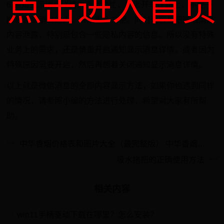
点击进入首页
6.通知显示消息详情为业务繁忙，或者开车在路上，不便于
翻看微信消息的人，带来很多方便。同时也容易把微信消息
内容泄露，特别是包含一些隐私内容的信息。所以没有特殊
业务上的需求，还是慎重开启通知显示消息详情。或者因为
特殊原因需要开启，然后再想着关闭通知显示消息详情。
以上就是微信消息的全部内容显示方法，如果你也遇到同样
的情况，请参照小编的方法进行处理，希望对大家有所帮
助。
中华香烟价格表和图片大全（最完整版） 中华香烟多少钱一包
吸水拖把的正确使用方法
相关内容
win11手柄驱动下载在哪里？怎么安装？
1