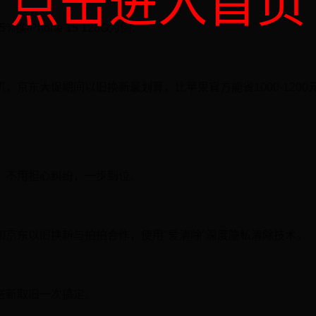
点击进入首页
85%换iPhone 15 128G为例：
，京东大促期间以旧换新最划算，比苹果官方能省1000-1200
、不用担心纠纷，一步到位。
如京东以旧换新与拍拍合作，使用"爱清除"深度隐私清除技术。
送新取旧一次搞定。