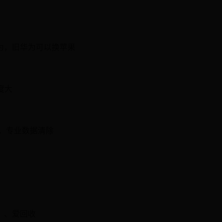
为，旧华为可以换苹果
度大
，专业数据清除
）、爱回收