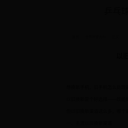
乒乓球
首页
世界杯意大利
正文
以
想换新手机，旧手机怎么处理
以旧换新是个好选择——既能
但以旧换新渠道这么多，哪个
一、主流以旧换新渠道