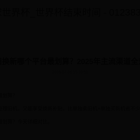
世界杯_世界杯结束时间 - 0123838
旧换新哪个平台最划算？2025年主流渠道全
2026-07-06 15:10:51
最划算？
处理旧机，又能享受换新补贴，比单独卖旧机+单独买新机省不
最划算？今天详细对比。