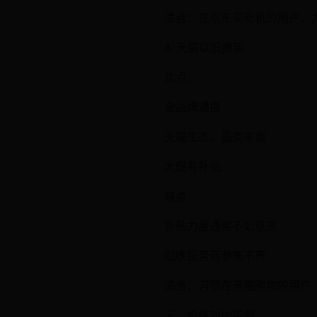
适合：在京东买新机的用户，
4. 天猫以旧换新
优点：
全品牌通换
天猫生态，品类丰富
大促有补贴
缺点：
补贴力度通常不如京东
回收服务商参差不齐
适合：习惯在天猫购物的用户
三、价格对比实测