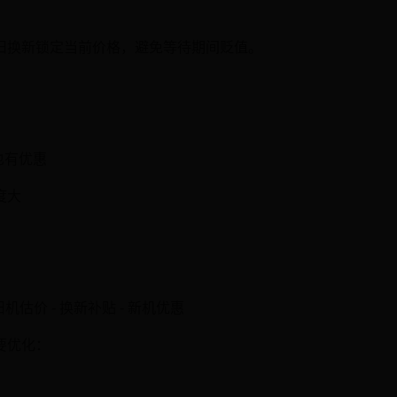
旧换新锁定当前价格，避免等待期间贬值。
也有优惠
度大
旧机估价 - 换新补贴 - 新机优惠
要优化：