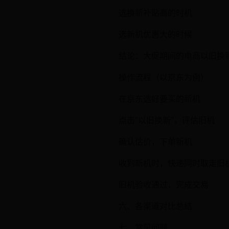
选换新补贴高的时机
选新机优惠大的时候
结论：大促期间的电商以旧换
操作流程（以京东为例）
在京东选好要买的新机
点击"以旧换新"，评估旧机
确认估价，下单新机
收到新机时，快递同时取走旧
旧机验收通过，完成交易
六、各渠道对比总结
七、常见问题