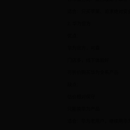
适合：只买苹果、追求绝对安
2. 华为官方
优点：
华为官方，可靠
门店多，线下体验好
可折价购买华为全系产品
缺点：
估价相对保守
只能换华为产品
适合：华为老用户，继续用华