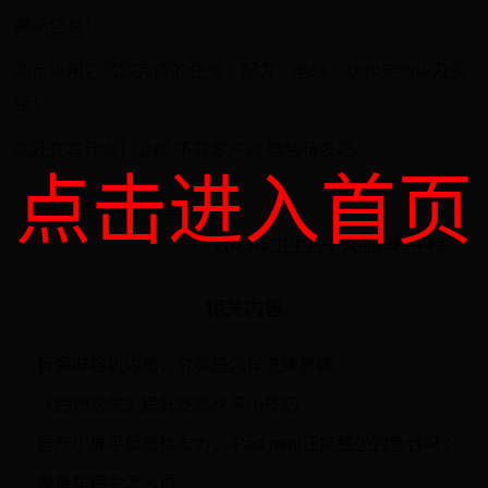
最新信息！
您可以用它追踪完成的任务、配方、坐骑、伙伴宠物以及头
衔！
您还在等什么？立即 下载客户端 整装待发吧。
点击进入首页
数据库>中国 vs 乌拉圭
2025年卫生纸十大品牌榜中榜
相关内容
拆解麻将机内部，究竟是怎样洗牌叠牌
1
《绝地求生》提升吃鸡水平小技巧
2
国产小屏平板集体发力，iPad mini还能稳坐钓鱼台吗？
3
膜单车押金怎么退
4