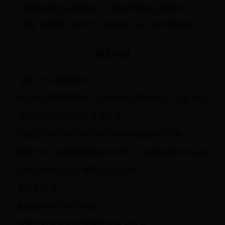
微信零钱怎么转到银行卡 具体步骤和注意事项
【图】许晴第一季为什么退出花儿与少年 许晴离开的真正原因曝光
相关内容
【霎】可以组哪些词
1
鼻尖黑头里藏着螨虫？皮肤科医生教你3招，安全有效去黑头
2
茯神的功效与作用及食用方法
3
劲舞团 突破78万同时在线 休闲网络游戏的王者
4
映泰TH61主板的性能分析与评价（探究映泰TH61主板的稳定性和扩展性能）
5
国美在线电子商务有限公司怎么样？
6
智斗车价格
7
泰国曼谷位于哪个半球?
8
苹果手机无声的可能原因与解决办法