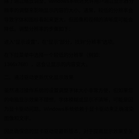
除了通过缩放调整，Windows系统还允许用户通过显示器分
辨率的调整来影响显示内容的大小。通常，较低的分辨率会
导致字体和图标看起来更大，但图像和视频的清晰度可能会
降低。调整分辨率的步骤如下：
进入“显示设置”，在“显示”部分，找到“分辨率”选项。
在下拉菜单中选择一个较低的分辨率（例如：
1366x768），这会让显示的内容变大。
二、通过驱动更新优化显示效果
虽然通过操作系统的设置调整字体大小非常方便，但如果您
的电脑显示效果不理想，字体模糊或显示不清晰，可能是因
为显卡驱动问题。Windows系统依赖于显卡驱动来正确渲染
图像和文字。
因此确保您的显卡驱动是最新版本，对于提高显示效果至关