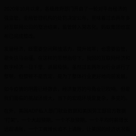
2020年10月以来，各级政府部门开启了一轮对平台经济的
强监管。金融管理机构的处罚决定公布，意味着过去两年多
对互联网公司的整治结束，监管转入常态化。蚂蚁集团也宣
布已完成整改。
发展经济，既需要空间释放活力，提升效率；也需要监管，
避免信马由缰。在这样的思想指导下，我国的互联网经济和
数字经济一日千里，进展极快。虽然过去两年对行业进行了
整顿，但整顿不是否定，是为了整体行业更好地向前发展。
如今疫情的阴霾已经散去，经济复苏的号角业已吹响。但是
我们面临的挑战还很大，当下的宏观环境是复杂，多变的。
在外，美国ADP私人部门就业数据和美国劳工部官方数据
“打架”，一个大超预期，一个不及预期，一个平均时薪增长
远超通胀，一个工资增长追不上通胀，让美国的经济状况看