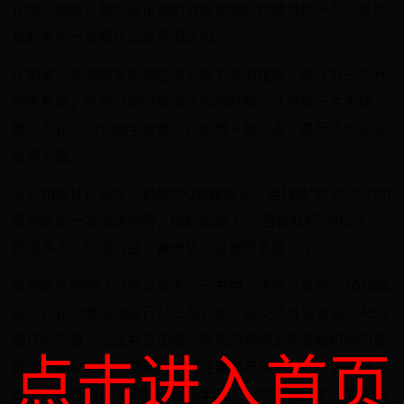
花呗、借呗，首先是正规的消费金融机构提供的产品，其次
其利率也一直都在法定范围之内。
比如说，花呗原本是和信用卡差不多的服务，默认有一个月
的免息期，只有分期付款或还款的时候，才可能产生手续
费。而花呗的分期手续费，和信用卡差不多，甚至还比很多
信用卡低。
又比如高杠杆标签。蚂蚁IPO暂缓那天，自媒体“珍大户”引用
黄奇帆的一次演讲内容，给蚂蚁贴上了“百倍杠杆”的标签。
但很多人不知道的是，黄奇帆的话被断章取义了。
黄奇帆在他的《分析与思考》一书中，还原过真相：2016年
前后，花呗借呗刚发行ABS那几年，证交所并没有设定ABS
循环的次数，企业并没违规。常规的非网上的金融机构的贷
点击进入首页
款资产中ABS资金循环一次往往要半年到一年，一般循环三
四次，底层的首次贷款已经两年时间，早就收回了。而花呗