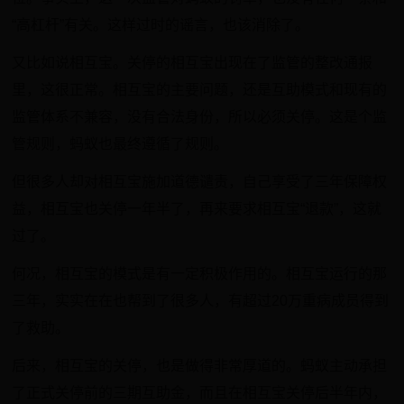
“高杠杆”有关。这样过时的谣言，也该消除了。
又比如说相互宝。关停的相互宝出现在了监管的整改通报
里，这很正常。相互宝的主要问题，还是互助模式和现有的
监管体系不兼容，没有合法身份，所以必须关停。这是个监
管规则，蚂蚁也最终遵循了规则。
但很多人却对相互宝施加道德谴责，自己享受了三年保障权
益，相互宝也关停一年半了，再来要求相互宝“退款”，这就
过了。
何况，相互宝的模式是有一定积极作用的。相互宝运行的那
三年，实实在在也帮到了很多人，有超过20万重病成员得到
了救助。
后来，相互宝的关停，也是做得非常厚道的。蚂蚁主动承担
了正式关停前的三期互助金，而且在相互宝关停后半年内，