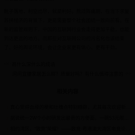
靴子落地，利空出尽，就是利好。熬过阵痛期，在当下求复
苏拼经济的背景下，更是需要整个社会团结一致向前看。在
新的监管规则下，中国的互联网行业会走得更加平稳，也能
到达更远的地方。而那些对互联网公司的污名化也该结束
了，好的舆论环境，会让企业家更有信心，更有干劲。
高什么深什么的成语
问问宜捷家居怎么样？质量好吗？有什么值得注意的
相关内容
真心觉得血缘的梗和吐槽点特别精辟，尤其每次欢迎新人时候大家的发言
1
据说统一2W个小时研发出最贵的方便面，一碗53元限量发售遭哄抢
2
相约湾区，“致竞”荣耀！——致竞·粤港澳大湾区电竞论坛暨城市交流赛开战！
3