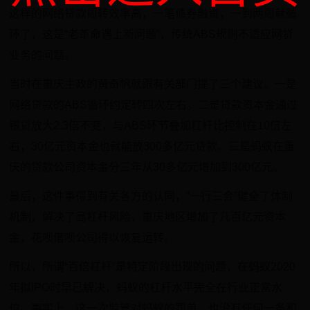
这样的网络贷款周转效率高，一笔债券融资，一到两周就循
环了，这是“老革命遇上新问题”，传统ABS规则不适应网贷
业务的问题。
当时在重庆主政的黄奇帆就跟有关部门提了三个建议。一是
网络贷款的ABS循环约定转四次左右。二是贷款资本金通过
银贷放大2.3倍不变，与ABS环节叠加杠杆比控制在10倍左
右，30亿元资本金也就能放300多亿元贷款。三是蚂蚁在重
庆的贷款公司资本金分三年从30多亿元增加到300亿元。
最后，这件事得到有关各方的认同，“一行三会”健全了体制
机制，解决了高杠杆风险，重庆地区增加了几百亿元资本
金，花呗借呗公司得以恢复运转。
所以，所谓“百倍杠杆”是特定阶段出现的问题，在蚂蚁2020
年拟IPO时早已解决，蚂蚁的杠杆水平完全在行业正常水
位。事实上，这一次监管对蚂蚁的罚单，也没有任何一条和