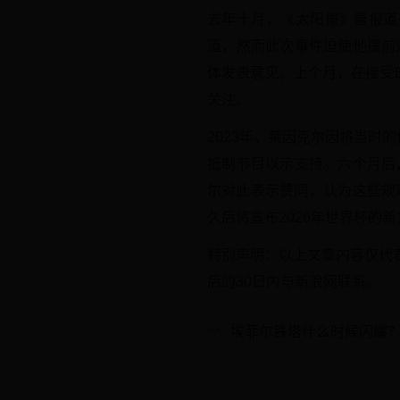
去年十月，《太阳报》曾报道
道，然而此次事件迫使他提前
体发表意见。上个月，在接受
关注。
2023年，莱因克尔因将当时
抵制节目以示支持。六个月后
尔对此表示赞同，认为这些规
久后将宣布2026年世界杯的
特别声明：以上文章内容仅代
后的30日内与新浪网联系。
埃菲尔铁塔什么时候闪耀