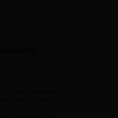
.com
6年世界杯节目
界杯。
目。这一决定是在与BBC高层会
的最后一次亮相。一位消息人士