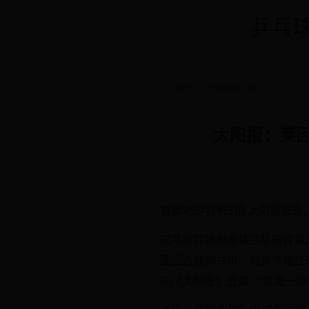
乒乓球
首页
世界杯意大利
正文
太阳报：莱因
直播吧5月19日讯 太阳报报道
前莱斯特城和英格兰队前锋莱因
面后达成的共识，结束了他在
向《太阳报》透露：“这是一段