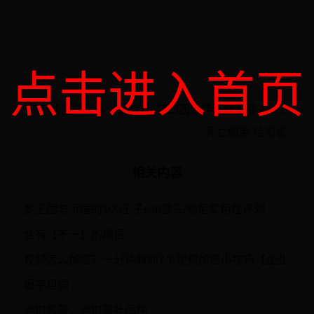
点击进入首页
梦幻西游转区多少钱 2024梦幻西游转区转服要多少人民币
死亡細胞 哈啦板
相关内容
梦王国与沉睡的100王子ssp雪三/修尼实用性评测
1
含有【不一】的成语
2
视频怎么加密？一分钟教你7个视频加密小技巧【企业小白友好版】
3
嬷字组词
4
老挝名茶，老挝茶叶品种
5