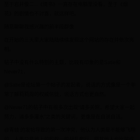
至于岩井俊二...《情书》一直存在电脑里没看，至于《烟
花》的剧情也不讨喜，就这样吧。
随意聊聊我感兴趣的前半段群像
在开始的三天里大家陆陆续续发现这个网站的存在并依次亮
相。
帖子中没有什么特别的主题，比较有印象的是Satie和
Never71，
@Satie是论坛第一个帖子的发起者，说话的方式像是一个非
常了解莉莉周的权威信徒，说话方式也更自然。
@Never71的帖子中有很多次出现“请多关照，希望大家一起
努力，请多多灌水”之类的关键词，更像是在自说自话。
@青蛙 的发帖导致的第一次冲突，他认为人类是不能够飞翔
的，人类只是地上的蚂蚁一般胡乱爬行。把其他人也比喻成