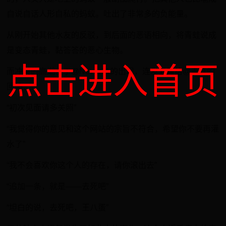
自说自话人形自私的蚂蚁。吐出了非常多的负能量。
从刚开始其他水友的反驳，到后面的恶语相向，将青蛙说成
是变态青蛙，黏答答的恶心生物。
点击进入首页
而冲突的高潮在于@Never71的出现，连发五篇给@青蛙的
回帖：
“初次见面请多关照”
“我觉得你的意见和这个网站的宗旨不符合，希望你不要再灌
水了”
“我不会喜欢你这个人的存在，请你滚出去”
“追加一条，就是——去死吧”
“坦白的说，去死吧，王八蛋”