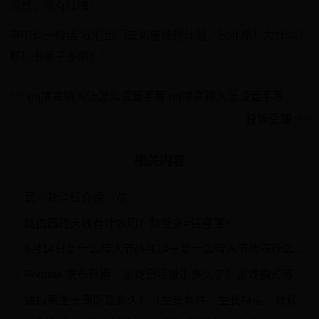
当然，也有吐槽：
书中有一段话“我们出门去实施抢劫计划，秋叶原！为什么？
那儿书呆子多啊！”
qq拼音输入法怎么设置手写 qq拼音输入法设置手写方法
投诉受理
相关内容
嘉卡贷详细介绍一览
1
路由器的天线有什么用？数量多≠信号强？
2
6月14日是什么情人节(6月14号是什么情人节代表什么意思)
3
Fortnite 发布日期：游戏已经推出多久了？游戏模式等
4
姑娘果生长周期是多久？（生长条件、生长特点、收获时间）
5