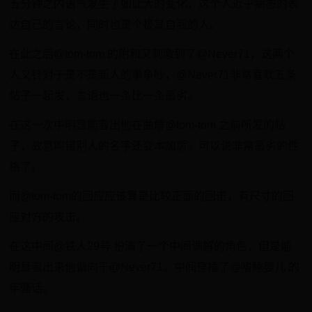
五分钟之内语气发生了如此大的变化，这个人近乎病态的表
达自己的言论，同时也是个极其自我的人。
在此之后@tom-tom 的附和又刺激到了@Never71，这两个
人又针对于是不是新人的事争吵，@Never71非常喜欢五条
帖子一起发，言语也一条比一条恶劣。
在这一次中明显能看出他在曲解@tom-tom 之前所发的帖
子，故意叫错别人的名字还变本加厉。可以说非常恶劣的性
格了。
而@tom-tom的回应应该算是比较正面的回击，有尺寸的回
应对方的攻击。
在这中间@铁人29号 扮演了一个中间调解的角色，但是能
明显看出来他偏向于@Never71。中间穿插了@嗜睡婴儿 的
牢骚话。