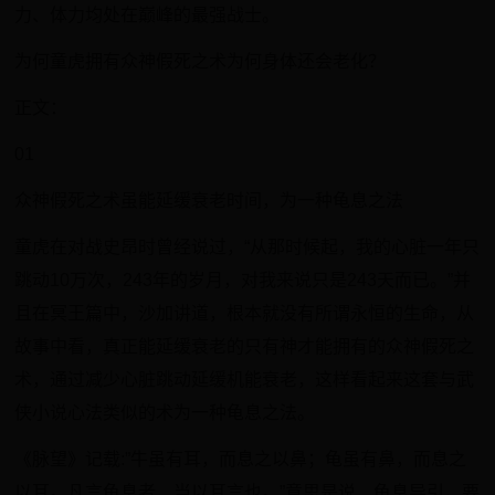
力、体力均处在巅峰的最强战士。
为何童虎拥有众神假死之术为何身体还会老化？
正文：
01
众神假死之术虽能延缓衰老时间，为一种龟息之法
童虎在对战史昂时曾经说过，“从那时候起，我的心脏一年只
跳动10万次，243年的岁月，对我来说只是243天而已。”并
且在冥王篇中，沙加讲道，根本就没有所谓永恒的生命，从
故事中看，真正能延缓衰老的只有神才能拥有的众神假死之
术，通过减少心脏跳动延缓机能衰老，这样看起来这套与武
侠小说心法类似的术为一种龟息之法。
《脉望》记载:”牛虽有耳，而息之以鼻；龟虽有鼻，而息之
以耳。凡言龟息者，当以耳言也。”意思是说，龟息导引，要