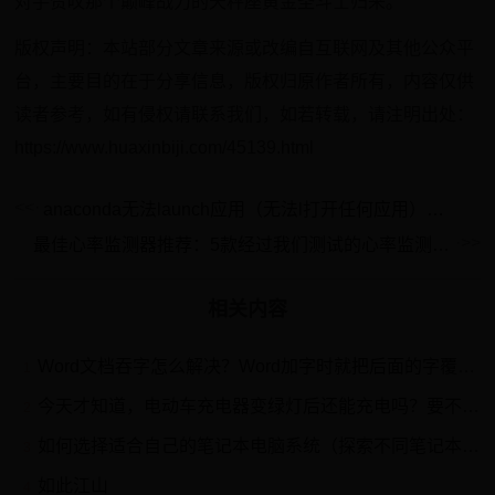
对手赞叹那个巅峰战力的天秤座黄金圣斗士归来。
版权声明：本站部分文章来源或改编自互联网及其他公众平
台，主要目的在于分享信息，版权归原作者所有，内容仅供
读者参考，如有侵权请联系我们，如若转载，请注明出处：
https://www.huaxinbiji.com/45139.html
anaconda无法launch应用（无法l打开任何应用）的问题解决 （点击应用无反应）
最佳心率监测器推荐：5款经过我们测试的心率监测器推荐
相关内容
Word文档吞字怎么解决？Word加字时就把后面的字覆盖了解决方法
1
今天才知道，电动车充电器变绿灯后还能充电吗？要不要马上拔电源
2
如何选择适合自己的笔记本电脑系统（探索不同笔记本电脑系统的优缺点）
3
如此江山
4