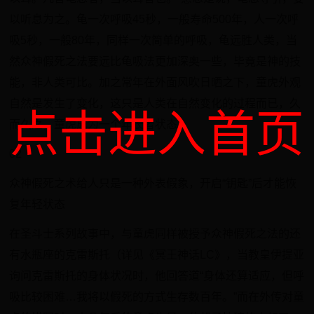
以听息为之。龟一次呼吸45秒，一般寿命500年，人一次呼
吸5秒，一般80年，同样一次简单的呼吸，龟远胜人类，当
然众神假死之法要远比龟吸法更加深奥一些，毕竟是神的技
能，非人类可比。加之常年在外面风吹日晒之下，童虎外观
自然是发生了变化，这只是人类在自然变化的过程而已，久
点击进入首页
而久之，童虎成为一个年长者状态。
02
众神假死之术给人只是一种外表假象，开启“钥匙”后才能恢
复年轻状态
在圣斗士系列故事中，与童虎同样被授予众神假死之法的还
有水瓶座的克雷斯托（详见《冥王神话LC》，当教皇伊提亚
询问克雷斯托的身体状况时，他回答道“身体还算适应，但呼
吸比较困难…我将以假死的方式生存数百年。”而在外传对童