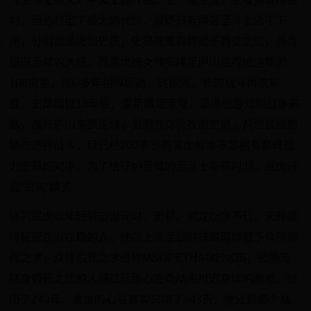
利，但也付出了极大的代价，最终只有两名圣斗士活了下
来，分别是童虎和史昂，史昂被雅典娜授予教皇之位，肩负
振兴圣域的大任，而童虎被女神安排至庐山监视哈迪斯的
108魔星，200多年稍纵即逝，转眼间，新的战斗再次来
临，史昂离世13年后，重新踏足圣域，童虎也感知到战争来
临，离开庐山来到圣域，见到身穿冥衣的史昂，两位曾经的
挚友进行战斗，但已经200多岁的童虎根本不是拥有巅峰战
力史昂的对手，为了给守护圣域的圣斗士争取时间，童虎开
启“蜕壳”模式……
待到童虎以年轻姿态出现时，史昂、紫龙吃惊不已，天秤座
将秘密告诉在场的人，他在上次圣战时被雅典娜赋予众神假
死之术，众神假死之术也称MSOPETHAMENOS，被施与
终身假死之法的人通过延缓心脏跳动来推迟身体的衰老，经
历了243年，童虎的心脏其实只跳了243天，他还是那个战