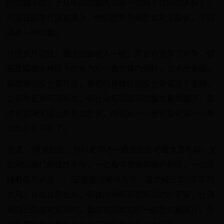
虎的描写时，十几年后的童虎也是一位胡子拉碴的大叔了，
可见在新陈代谢减慢下，他们的外表依然会发生变化，不过
这是一种假象。
经历岁月过往，童虎宛如老人一般，声音也沧桑了许多，但
是这股被女神赋予的神力却一直在体内流转，当大战来临，
童虎将这股力量开启，衰老的身体在这股力量催发下觉醒，
立刻恢复到年轻状态，但在没有彻底将这股力量觉醒下，童
虎也是随天道让外表自然老，所以从一个老者变化到一个青
年就见怪不怪了。
结语：“原来如此，所以老师才一直坐在五老峰大瀑布前，无
论风吹雨打都纹丝不动，一边看守着雅典娜的封印，一边保
持着假死状态……”正是在这种状态下，童虎经历200多年的
岁月，身体自然老去，但体内却积攒着澎湃的小宇宙，在遇
到自己的战友史昂时，童虎将宛如封印一般的力量解开，令