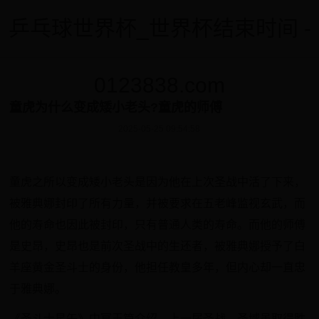
乒乓球世界杯_世界杯结束时间 -
0123838.com
童虎为什么变成矮小老头?童虎的师傅
2025-05-25 09:54:58
童虎之所以变成矮小老头是因为他在上次圣战中活了下来，
被雅典娜封印了所有力量，并被要求在五老峰监视玄武，而
他的寿命也因此被封印，只有普通人类的寿命。而他的师傅
是史昂，史昂也是前次圣战中的生还者，被雅典娜授予了白
羊座黄金圣斗士的身份，他担任教皇多年，但内心却一直忠
于雅典娜。
《圣斗士星矢》中冥王篇介绍，上一届圣战，圣域虽取得胜