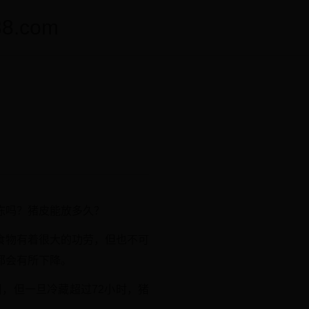
.com
冻吗？猪皮能放多久？
食物有着很大的功劳，但也不可
都会有所下降。
，但一旦冷藏超过72小时，猪