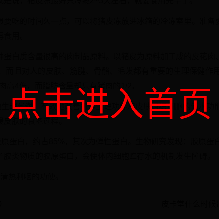
就是说，猪皮冻最好只冷藏2~3天左右，就要食用完毕了。
想要吃的时间久一点，可以将猪皮冻放进冰箱的冷冻室里。准备
再食用。
种蛋白质含量很高的肉制品原料。以猪皮为原料加工成的皮花肉
，而且对人的皮肤、筋腱、骨骼、毛发都有重要的生理保健作
肉高4倍，而脂肪含量却只有猪肉的1/2。
点击进入首页
胞生理代谢，有效地改善机体生理功能和皮肤组织细胞的储水功
缓皮肤的衰老过程。
胶原蛋白，约占85%，其次为弹性蛋白。生物研究发现：胶原蛋
子胶类物质的胶原蛋白，会使体内细胞贮存水的机制发生障碍。
，清热利咽的功使。
0
皮卡堂什么时候