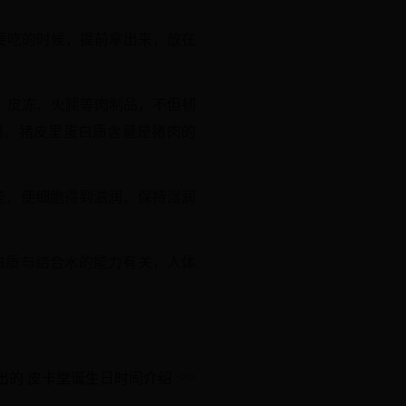
要吃的时候，提前拿出来，放在
、皮冻、火腿等肉制品，不但韧
用。猪皮里蛋白质含量是猪肉的
能，使细胞得到滋润，保持湿润
白质与结合水的能力有关，人体
出的 皮卡堂诞生日时间介绍