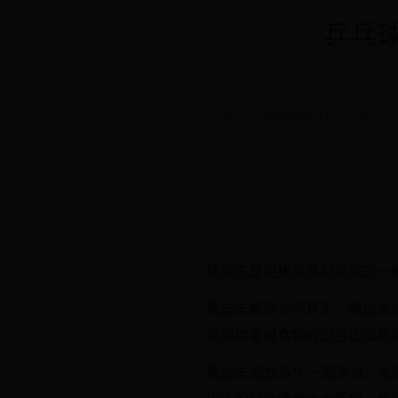
乒乓球
首页
世界杯意大利
正文
猪皮冻是用猪皮熬制而成的一
猪皮冻能冷冻吗其实，猪皮冻
避免地会对食物的口感造成影
猪皮冻能放多久一般来说，如