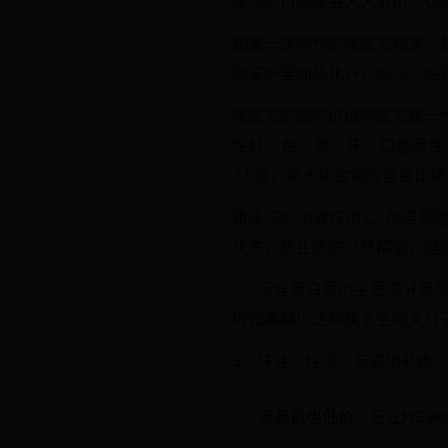
皮冻的口感便会大大折扣。也
如果一次制作的猪皮冻较多，
微波炉里加热化开，晾凉以后
猪皮冻的营养价值肉皮冻是一
性好，色、香、味、口感俱佳
2.5倍，碳水化合物的含量比猪
猪皮冻的功效作用1、加强细
状态，防止皮肤过早褶皱，延
2、所含蛋白质的主要成分是
内如果缺少这种属于生物大分
3、味甘、性凉、有滋阴补虚
液晶机也低价：日立HS98