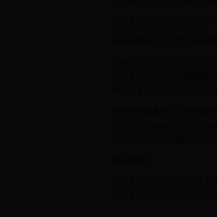
一万转以上，而且不发热。只要
碳纤维与其他材料相比如何？
玻璃纤维和凯夫拉层压板的密
将碳纤维的特性与其他材料进
格地看一下特定的拉伸模量和
常必须考虑诸如灵活性或制造
材料弹性模量GPa拉伸强度MPa密度g
®（芳纶）304801.4333
度的方法，这使得我们很难进
相关阅读：
碳纤维制品定制周期长吗？碳
性能参数解析碳纤维为什么那