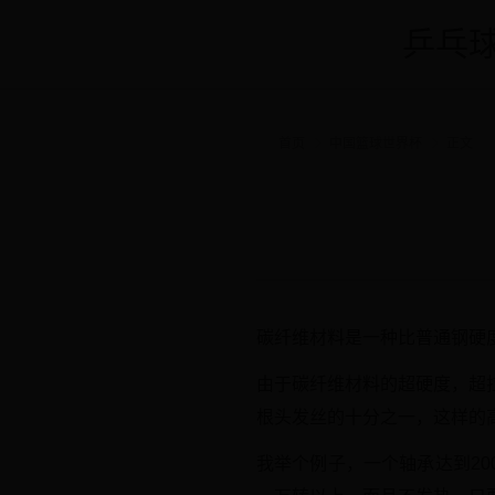
乒乓球
首页
中国篮球世界杯
正文
碳纤维材料是一种比普通钢硬度高
由于碳纤维材料的超硬度，超
根头发丝的十分之一，这样的
我举个例子，一个轴承达到20