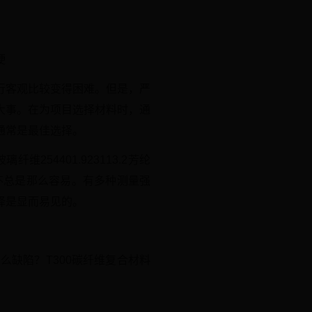
硬
行客观比较变得困难。但是，严
大事。在为项目选择材料时，通
通常是最佳选择。
璃纤维254401.923113.2芳纶
比较并不总是那么容易。有多种测量强
择是显而易见的。
缺陷？T300碳纤维复合材料