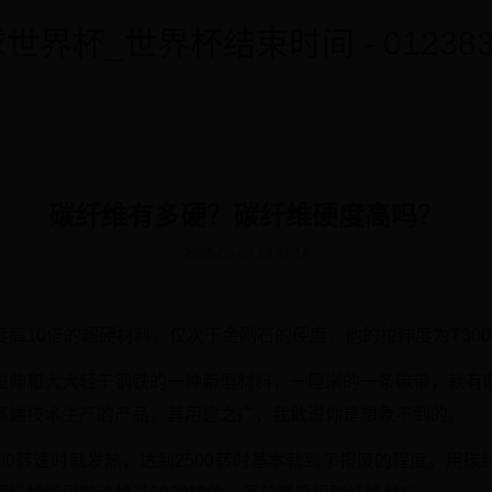
世界杯_世界杯结束时间 - 0123838
碳纤维有多硬？碳纤维硬度高吗？
2025-08-08 23:41:14
10倍的超硬材料，仅次于金刚石的硬度，他的拉伸度为T300、T5
拉伸和大大轻于钢铁的一种新型材料，一厘米的一条碳带，就有
高端技术生产的产品，其用途之广，我敢说你是想象不到的。
00转速时就发热，达到2500转时基本就到了报废的程度。用