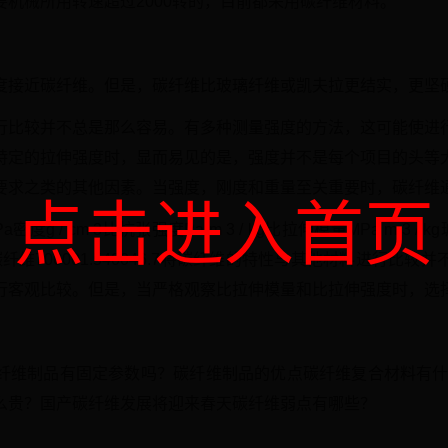
机械所用转速超过2000转的，目前都采用碳纤维材料。
度接近碳纤维。但是，碳纤维比玻璃纤维或凯夫拉更结实，更坚
行比较并不总是那么容易。有多种测量强度的方法，这可能使进
特定的拉伸强度时，显而易见的是，强度并不是每个项目的头等
要求之类的其他因素。当强度，刚度和重量至关重要时，碳纤维
点击进入首页
 / cm 3比抗张强度Pa m 3 / kg比拉伸模量MPa m 3 / kg玻
20.8碳纤维706001.540046.7将碳纤维的特性与其他材料进行
行客观比较。但是，当严格观察比拉伸模量和比拉伸强度时，选
纤维制品有固定参数吗？碳纤维制品的优点碳纤维复合材料有什么
么贵？国产碳纤维发展将迎来春天碳纤维弱点有哪些？