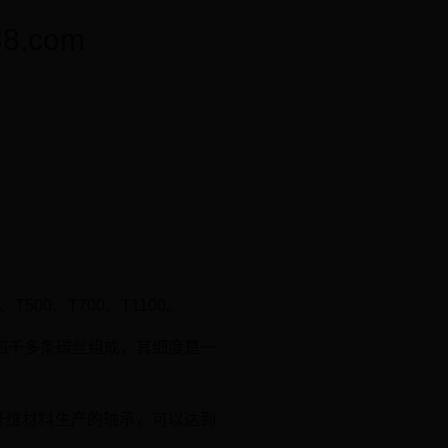
.com
00、T700、T1100。
四千多条碳丝组成，其细度是一
碳纤维材料生产的轴承，可以达到