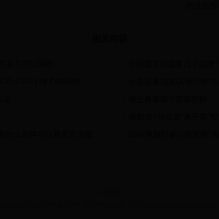
创业板股
相关内容
后多久可以到账？
华硕旗下到底有几个品牌？各自的产品线产品又有什么特色？
2
e CD+DVD ) by Kodaline
火影忍者1680买哪个好?(
4
方法
哈士奇是哪个国家的狗
6
涨知识 | 什么是“黑天鹅”和
8
什么软件可以看东方卫视的直播)
DNF男散打多少级觉醒?有什么技
10
友情链接
Copyright © 2021 乒乓球世界杯_世界杯结束时间 - 0123838.com All Rights Reserved