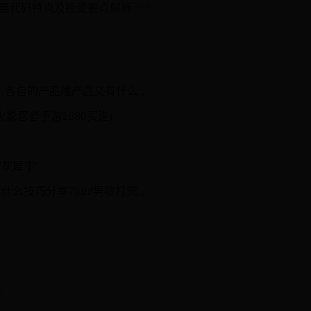
票代码特点及投资要点解析
——一文搞清楚华硕旗下的品牌系列（华硕笔记本旗下有哪些品牌）
火影忍者手游1680买谁)
“灰犀牛”
巧分享?(dnf男散打觉醒任务在哪)
.