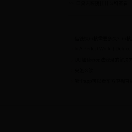
口臭去医院挂什么科室看
借钱快审核需要多久？审核
1
In A Perfect World ( Delux
3
UU加速器无法登录的解决
5
央怎么读
7
哪个app可以看东方卫视直播(
9