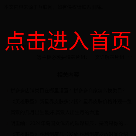
本文内容来源于互联网，如有侵权请联系删除。
点击进入首页
一图概括1992
选主板必须要懂芯片组：一文详解芯片组
相关内容
拼多多店铺类目在哪里设置？拼多多商家怎么换类目？
1
《英雄联盟》新星界皮肤多少钱？星界皮肤价格外观一览
2
属猴的几月出生最好,属猴人出生月的命运
3
明里紬：2024年岛国女优界的璀璨星辰，是否是你的女神？
4
《英雄联盟》胜利剑魔几号发放 胜利剑魔发放时间介绍
5