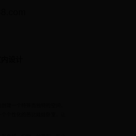
.com
室内设计
娃创建一个特殊而独特的空间，
一个个性化的芭比娃娃卧室，让