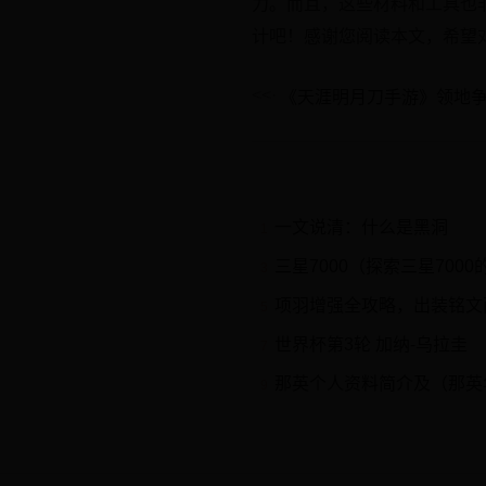
力。而且，这些材料和工具也
计吧！感谢您阅读本文，希望
《天涯明月刀手游》领地
一文说清：什么是黑洞
1
三星7000（探索三星700
3
项羽增强全攻略，出装铭文
5
世界杯第3轮 加纳-乌拉圭
7
那英个人资料简介及（那英年
9