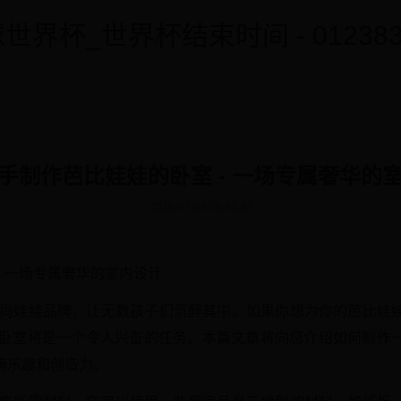
世界杯_世界杯结束时间 - 0123838
手制作芭比娃娃的卧室 - 一场专属奢华的
2026-07-09 09:40:34
- 一场专属奢华的室内设计
时尚娃娃品牌，让无数孩子们沉醉其中。如果你想为你的芭比娃
娃娃的卧室将是一个令人兴奋的任务。本篇文章将向您介绍如何制作
满乐趣和创造力。