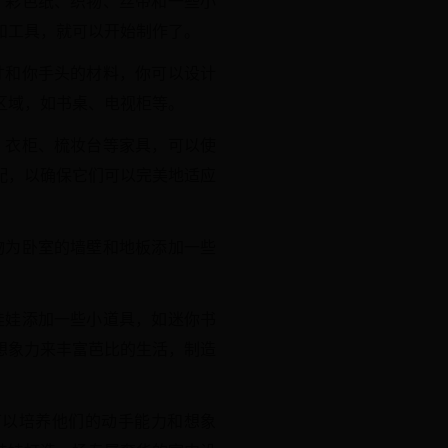
、彩色纸、织物、丝带和一些小
和工具，就可以开始制作了。
寸和你手头的材料，你可以设计
区域，如书桌、电视柜等。
、衣柜、梳妆台等家具，可以使
配，以确保它们可以完美地适应
物为卧室的墙壁和地板添加一些
娃娃添加一些小道具，如迷你书
想象力来丰富芭比的生活，制造
可以培养他们的动手能力和想象