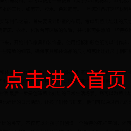
收集所需材料。您可以使用一些便宜且易于找到的材料，如纸板
基本的工具，如剪刀、胶水、色彩笔等。一旦您准备好这些材料
行实际制作之前，首先要设计卧室的布局。考虑到芭比娃娃的尺
确定床、衣柜、化妆台等区域的位置，并根据需要添加一些特殊
接下来，开始制作家具和装饰品。使用纸板和彩色纸可以制作床
一些精致的细节。确保家具和装饰品的尺寸和芭比娃娃尺寸相匹
点击进入首页
具和装饰品制作完成后，可以开始装饰卧室了。使用彩色纸和织
些小摆设，如窗帘、地毯和画框，以增加卧室的温馨感。
生活 最后一步是创造芭比娃娃的日常生活场景。您可以为芭比
芭比娃娃的日常活动。让孩子们参与进来，他们可以通过自己的
作芭比娃娃的卧室，不仅可以为孩子们创造一个独特的花样空间，还