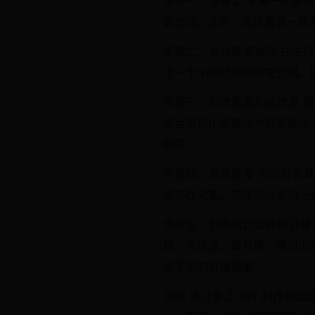
步骤一：准备工作 第一步是
装饰品。此外，您还需要一些
步骤二：设计卧室布局 在进
出一个小而舒适的卧室空间。
步骤三：制作家具和装饰品 
用丝带和小装饰品为卧室增添
卧室。
步骤四：装饰卧室 当所有家
装饰性元素。您还可以添加一
步骤五：创造芭比娃娃的日常
籍、化妆品、餐具等，模拟出
出无限的有趣场景。
总结 通过手工 DIY 制