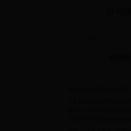
乒乓球
首页
中国篮球世界杯
正文
自己动
自己动手制作芭比娃娃的卧室 
引言 芭比娃娃是世界著名的
那么手工 DIY 制作芭比
您的孩子们的芭比娃娃生活充