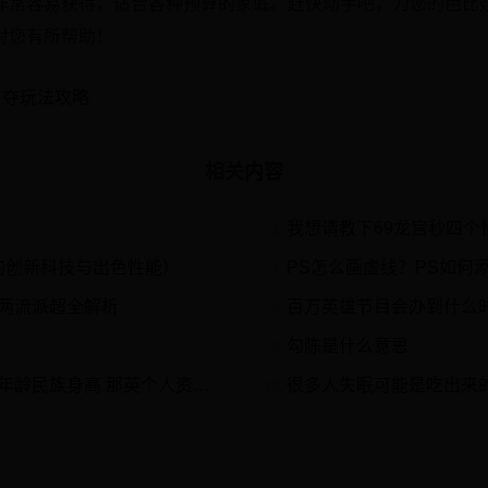
非常容易获得，适合各种预算的家庭。赶快动手吧，为您的芭比
对您有所帮助！
争夺玩法攻略
相关内容
我想请教下69龙宫秒四个
2
0的创新科技与出色性能）
PS怎么画虚线？PS如何
4
两流派超全解析
百万英雄节目会办到什么
6
勾陈是什么意思
8
龄民族身高 那英个人资料）
很多人失眠可能是吃出来
10