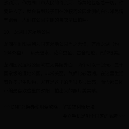
沙颍河，作为周口市人民的母亲河，静静地包容着一切，你
要是去了，就会看到孩子们在沙颍河公园北侧的白沙滩尽情
奔跑着，人们在公园南侧的薰衣草田拍照。
10、龙湖国家湿地公园
龙湖在淮阳被列为国家湿地公园当之无愧，万亩龙湖（约
16483亩），远天碧水、花鸟虫鱼、古舍相融，真的很美。
龙湖国家湿地公园就在太昊陵外面，两个可以一起玩。属于
国家级的湿地公园，非常美丽，气候比较湿润。在这里生活
着许多野生动物，尤其是这里的鱼很多很漂亮，而含鄱口网
小编最喜欢这里的夕阳，拍出来的照片美美哒。
DNF兑换券使用全攻略，解锁福利新玩法
金立手机是哪个国家的品牌