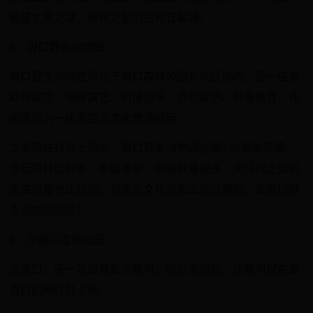
能是太昊之墟、神农之都的古宛丘都城。
8、周口野生动物园
周口野生动物世界位于周口森林公园东北区域内，是一座集
动物观赏、国际演艺、机械游乐、自然保护、科普教育、休
闲度假为一体的综合文化旅游项目。
之前就在抖音上爆火，周口野生动物园全票138据说很值。
游玩项目比较多，丰富多彩，动物数量很多，大马戏之类的
表演质量也比较高。对历史文化没那么感兴趣的，去周口野
生动物园玩吧！
9、沙颍河湿地公园
去周口，还一定要看看沙颍河。经过治理后，沙颍河现在是
周口的网红打卡地。