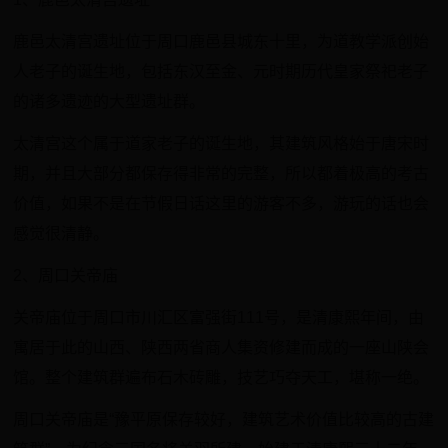
鹿邑太清宫遗址位于周口鹿邑县城东十里，为道教学派创始
人老子的诞生地，包括东汉至金、元时期历代皇家祭祀老子
的诸多遗迹的大型遗址群。
太清宫这个属于道家老子的诞生地，其建筑风格始于唐宋时
期，并且大部分都保存得非常的完整，所以都着极高的考古
价值，如果不是在节假日话这里的游客不多，游玩的话也会
感觉很清静。
2、周口关帝庙
关帝庙位于周口市川汇区富强街111号，是清康熙年间，由
寓居于此的山西、陕西两省商人集资修建而成的一座山陕会
馆。整个建筑群遍布石木砖雕，技艺巧夺天工，堪称一绝。
周口关帝庙是“豫平原保存较好，建筑艺术价值比较高的古建