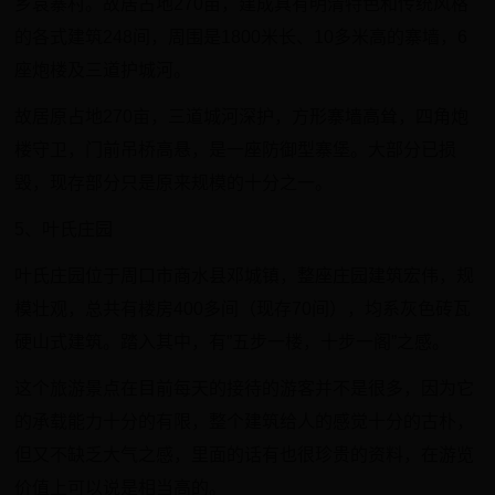
乡袁寨村。故居占地270亩，建成具有明清特色和传统风格
的各式建筑248间，周围是1800米长、10多米高的寨墙，6
座炮楼及三道护城河。
故居原占地270亩，三道城河深护，方形寨墙高耸，四角炮
楼守卫，门前吊桥高悬，是一座防御型寨堡。大部分已损
毁，现存部分只是原来规模的十分之一。
5、叶氏庄园
叶氏庄园位于周口市商水县邓城镇，整座庄园建筑宏伟，规
模壮观，总共有楼房400多间（现存70间），均系灰色砖瓦
硬山式建筑。踏入其中，有”五步一楼，十步一阁”之感。
这个旅游景点在目前每天的接待的游客并不是很多，因为它
的承载能力十分的有限，整个建筑给人的感觉十分的古朴，
但又不缺乏大气之感，里面的话有也很珍贵的资料，在游览
价值上可以说是相当高的。