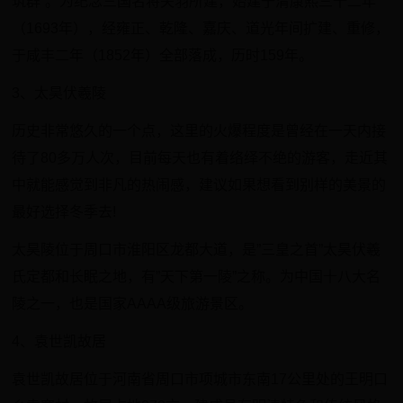
筑群”。为纪念三国名将关羽所建，始建于清康熙三十二年
（1693年），经雍正、乾隆、嘉庆、道光年间扩建、重修，
于咸丰二年（1852年）全部落成，历时159年。
3、太昊伏羲陵
历史非常悠久的一个点，这里的火爆程度是曾经在一天内接
待了80多万人次，目前每天也有着络绎不绝的游客，走近其
中就能感觉到非凡的热闹感，建议如果想看到别样的美景的
最好选择冬季去!
太昊陵位于周口市淮阳区龙都大道，是”三皇之首”太昊伏羲
氏定都和长眠之地，有”天下第一陵”之称。为中国十八大名
陵之一，也是国家AAAA级旅游景区。
4、袁世凯故居
袁世凯故居位于河南省周口市项城市东南17公里处的王明口