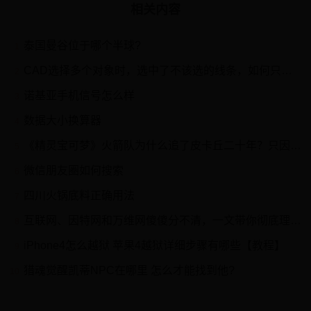
相关内容
泰国曼谷位于哪个半球?
1
CAD选择多个对象时，选中了不该选的线条，如何只取消选择此线条？
2
诺基亚手机信号怎么样
3
数据大小换算器
4
《精灵宝可梦》火箭队为什么追了皮卡丘二十年？只因一个小误会！
5
微信朋友圈如何搜索
6
四川火锅底料正确用法
7
互联网、因特网和万维网傻傻分不清，一文带你彻底理解计算机中的各种网络
8
iPhone4怎么越狱 苹果4越狱详细步骤有哪些【教程】
9
猎魂觉醒凯蒂NPC在哪里 怎么才能找到他?
10