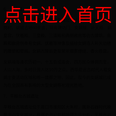
点击进入首页
6、女娲城
女娲城位于河南省周口市西华县城北7.5公里的聂堆镇思都
岗村。娲城占地60余亩，现有牌坊门、女娲陵、补天殿、娲
皇宫、伏羲殿、三皇殿、三清殿和两侧廊房等仿古建筑。各
殿和廊房供奉有女娲、伏羲等神像及描绘女娲造人补天功绩
的雕塑和壁画。女娲古陵前更是常年烟雾缭绕、香火极盛。
女娲城每逢农历初一、十五自成庙会，四方民众蜂拥而至，
人山人海，多时日游人达10万之众。西华是远古时代人祖女
娲主要活动区域和唯一建都之地，因此，现今的女娲城已成
为在全国具有影响的大型女娲祭祀观光胜地。
7、平粮台古城遗址
平粮台古城遗址位于周口市淮阳区大朱村，属新石器时代晚
期龙山文化城址。根据史书记载和地理方位分析，平粮台可