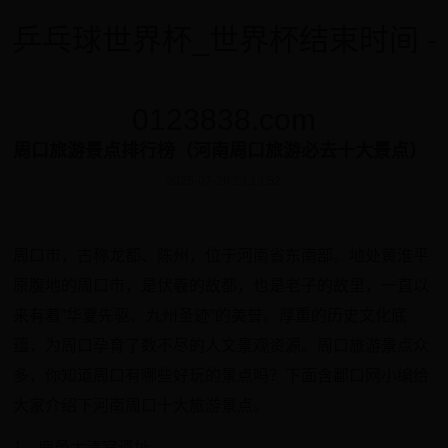
乒乓球世界杯_世界杯结束时间 -
0123838.com
周口旅游景点排行榜（河南周口旅游必去十大景点）
2025-07-26 23:13:52
周口市，古称龙都、陈州，位于河南省东南部。地处黄淮平
原腹地的周口市，是伏羲的故都，也是老子的故里，一直以
来有着”华夏先驱、九州圣迹”的美誉。厚重的历史文化底
蕴，为周口孕育了数不尽的人文景观资源。周口旅游景点众
多，你知道周口有哪些好玩的景点吗？下面含鄱口网小编给
大家介绍下河南周口十大旅游景点。
1、鹿邑太清宫遗址