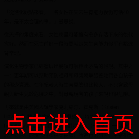
「從進化觀點來看，一名女性在失去生育能力後仍可活40
年，是不太合理的事。」曼恩說。
從天擇的角度來看，女性應盡可能擁有愈多存活下來的後代
愈好。然而在死亡前好一段時間就喪失生育能力似乎有點違
背常理。
演化生物學家已經發展出幾項可解釋此矛盾的假說。其中之
一：更年期可以幫助預防祖母和母親競爭餵養她們各自孩子
的稀少資源。在年紀較大時生育風險也比較大，不只會致母
親與新生兒於危險之中，對母親現有的孩子來說也很危險。
再來就是由美國人類學家克莉絲汀．霍克斯（Kristen
点击进入首页
Hawkes）發揚光大的「祖母假說」（grandmother
hypothesis）。這項由霍克斯對哈扎人（Hadza，一個居住
於坦尚尼亞的現代狩獵採集民族）所進行的研究，主張祖母