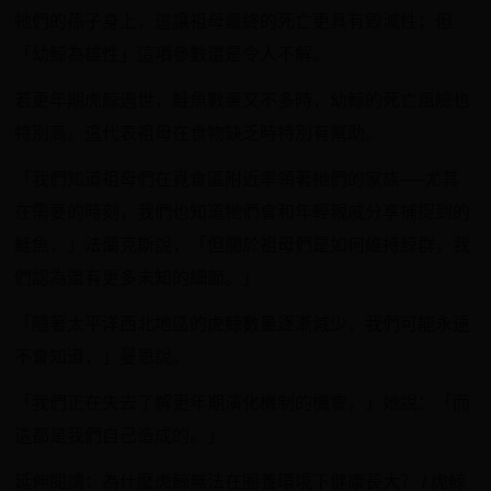
牠們的孫子身上，這讓祖母最終的死亡更具有毀滅性；但
「幼鯨為雄性」這項參數還是令人不解。
若更年期虎鯨過世，鮭魚數量又不多時，幼鯨的死亡風險也
特別高。這代表祖母在食物缺乏時特別有幫助。
「我們知道祖母們在覓食區附近率領著牠們的家族──尤其
在需要的時刻，我們也知道牠們會和年輕親戚分享捕捉到的
鮭魚，」法蘭克斯說，「但關於祖母們是如何維持鯨群，我
們認為還有更多未知的細節。」
「隨著太平洋西北地區的虎鯨數量逐漸減少，我們可能永遠
不會知道，」曼恩說。
「我們正在失去了解更年期演化機制的機會，」她說：「而
這都是我們自己造成的。」
延伸閱讀：為什麼虎鯨無法在圈養環境下健康長大？ / 虎鯨