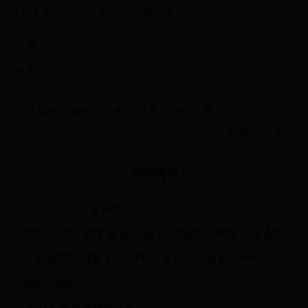
寶寶夭折，媽媽伴屍17天不離不棄
#虎鯨
#更年期
手蜕皮后指纹没了吗？要多久指纹才能...
万圣节表白情话
相关内容
植物大战僵尸破解版
1
褚橙:名稱來源,文化,養分,產地,種植技術,時間,密度,栽植技術,土肥水管理,土壤
2
王者荣耀被“健康系统”限制了怎么办？游戏时间恢复正常方法
3
矜飭的解释
4
2014年世界杯进球集锦