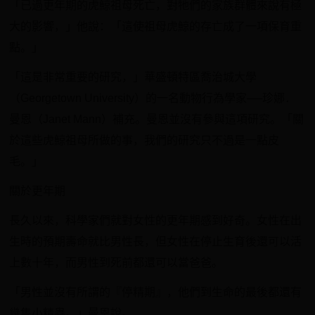
「已過更年期的虎鯨祖母死亡，對牠們的家族群體來說有極
大的影響，」他說：「這使祖母虎鯨的存亡成了一項保育重
點。」
「這是非常重要的研究，」華盛頓特區喬治城大學
（Georgetown University）的一名動物行為學家──珍娜．
曼恩（Janet Mann）補充。曼恩並沒有參與這項研究。「關
於這些虎鯨祖母所做的事，我們的研究只不過是一點皮
毛。」
關於更年期
長久以來，科學家們就對女性的更年期感到好奇。女性在出
生時的預期壽命就比男性長，但女性在停止生育後還可以活
上數十年，而男性到死前都還可以當爸爸。
「男性並沒有所謂的『停精期』，他們到生命的最後都還有
幾隻小精蟲。」曼恩說。