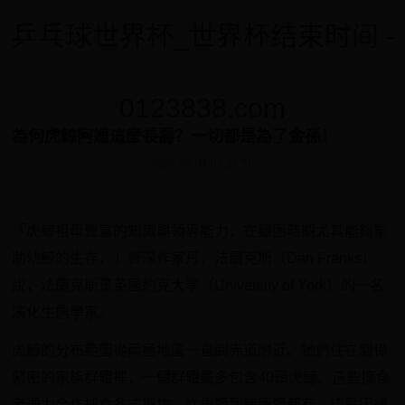
乒乓球世界杯_世界杯结束时间 -
0123838.com
為何虎鯨阿嬤這麼長壽？一切都是為了金孫！
2026-03-01 08:36:50
「虎鯨祖母豐富的知識與領導能力，在艱困時期尤其能夠幫
助幼鯨的生存，」資深作家丹．法蘭克斯（Dan Franks）
說，法蘭克斯是英國約克大學（University of York）的一名
演化生態學家。
虎鯨的分布範圍從兩極地區一直到赤道附近。牠們住在關係
緊密的家族群體裡，一個群體最多包含40頭虎鯨。這些掠食
者通力合作捕食各式獵物，從魚類到鯨豚類都有，這點因棲