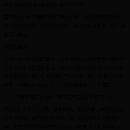
所提供的食物和照料能幫助孫子女生存。
這個想法受到各種研究的支持，包括一項2004年對工業化前
的芬蘭人和加拿大人所做的分析，顯示有祖母的孩子較有可
能活到成年。
阿嬤很重要
受到這項人類研究的啟發，法蘭克斯和同事想看看這樣的作
用是否也出現在虎鯨身上。科學家們於是開始鑽研 40 年來
住在華盛頓州與不列顛哥倫比亞省沿海、兩群虎鯨的生活數
據集，包括牠們出生、死亡、和各種事件……等細節。
↑↑↑↑↑虎鯨把海龜當陀螺？其實這可能為了教育下一代！
團隊總計分析了378頭「孫子虎鯨」的存活率，並發現幼鯨
的死亡風險在更年期的祖母死亡後、且幼鯨是雄性時特別
高。法蘭克斯認為更年期後的雌虎鯨較能夠投入更多資源到