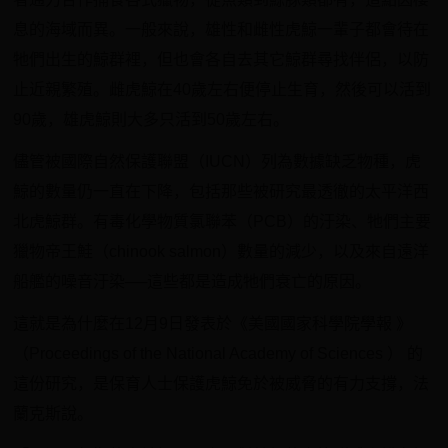
息的海域而異。一般來說，雄性和雌性虎鯨一輩子都會待在
牠們出生的鯨群裡，但也會各自去其它鯨群尋找伴侶，以防
止近親繁殖。雌虎鯨在40歲左右便停止生育，然後可以活到
90歲，雄虎鯨則大多只活到50歲左右。
儘管被國際自然保護聯盟（IUCN）列為數據缺乏物種，虎
鯨的數量仍一直在下降，包括那些被研究最透徹的太平洋西
北虎鯨群。有毒化學物質氯聯苯（PCB）的汙染、牠們主要
獵物帝王鮭（chinook salmon）數量的減少，以及來自遠洋
船艦的噪音汙染──這些都是造成牠們衰亡的原因。
這就是為什麼在12月9日發表於《美國國家科學院學報 》
（Proceedings of the National Academy of Sciences ） 的
這份研究，是保育人士保護虎鯨免於被威脅的有力支撐，法
蘭克斯說。