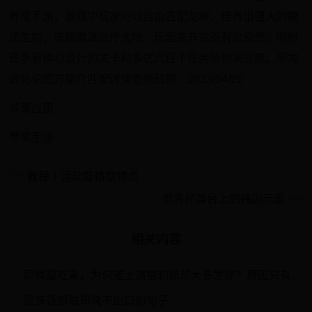
养成手游，游戏中玩家可以自由匹配龙种，培育出强大的魔
法生物，施展魔法治疗大地，玩起来非常的有治愈感，同时
还享有精心设计的关卡和多达六百个任务待你来完成。萌龙
进化论官方简介匹配详情更新日期：2023/04/20
苹果应用
苹果手游
教程丨运动鞋楦型特点
世界杯舞台上的韩国元素
相关内容
同样是吃素，为何道士清瘦和尚却大多发胖？原因只有3个字
1
很多话想说却说不出口的句子
2