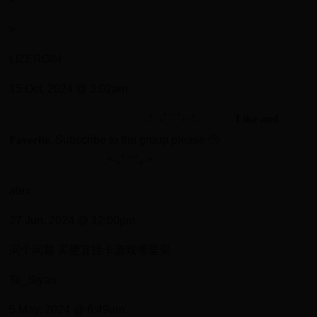
>
LIZERGIN
15 Oct, 2024 @ 3:02am
⠀⠀⠀⠀⠀⠀⠀⠀⠀⠀⠀⠀⠀⠀⠀⠀˖⁺‧₊˚♡˚₊‧⁺˖⠀⠀⠀⠀ 𝐋𝐢𝐤𝐞 𝐚𝐧𝐝
𝐅𝐚𝐯𝐨𝐫𝐢𝐭𝐞. Subscribe to the group please 🥺
⠀⠀⠀⠀⠀⠀⠀⠀⠀⠀⠀˖⁺‧₊˚♡˚₊‧⁺˖⠀⠀⠀⠀⠀⠀
alex
27 Jun, 2024 @ 12:00pm
问个问题 买便宜挂卡游戏哪里买
Te_Siyao
5 May, 2024 @ 6:49am