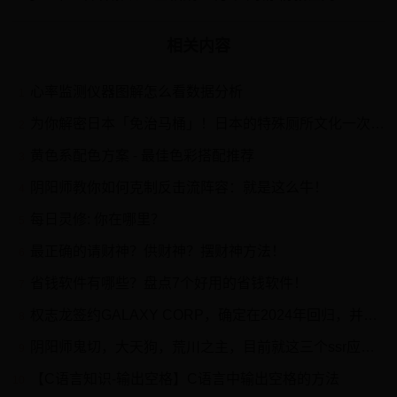
相关内容
心率监测仪器图解怎么看数据分析
1
为你解密日本「免治马桶」！日本的特殊厕所文化一次告诉你！
2
黄色系配色方案 - 最佳色彩搭配推荐
3
阴阳师教你如何克制反击流阵容：就是这么牛！
4
每日灵修: 你在哪里？
5
最正确的请财神？供财神？摆财神方法！
6
省钱软件有哪些？盘点7个好用的省钱软件！
7
权志龙签约GALAXY CORP，确定在2024年回归，并以德报怨进行捐款
8
阴阳师鬼切，大天狗，荒川之主，目前就这三个ssr应该培养哪个?(阴阳师荒和大天狗)
9
【C语言知识-输出空格】C语言中输出空格的方法
10