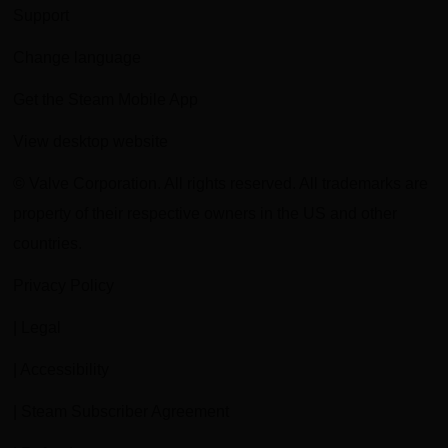
Support
Change language
Get the Steam Mobile App
View desktop website
© Valve Corporation. All rights reserved. All trademarks are
property of their respective owners in the US and other
countries.
Privacy Policy
| Legal
| Accessibility
| Steam Subscriber Agreement