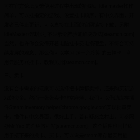
可在官方论坛反馈使用过程中出现的问题。Idle master操作
简单，可以挂指定的游戏、设置挂卡顺序，有中文界面，开
发者已停止更新，可以直接在上面的官网链接下载，另附
IdleMaster登陆帐号不显示令牌验证解决办法[steamcn.com]
当然，也许你会觉得开着电脑挂卡费电损硬盘，不符合可持
续发展的观念，那么你可以学习 @一旁冷笑 的云挂卡，利
用云服务器挂卡，教程见此[steamcn.com]。
三、卖卡
没有合卡需求的玩家可以选择把卡牌都卖掉，还来购买新游
戏的资金。然而一张张卖卡非常麻烦，我们可以借助库存插
件Steam inventory helper[chrome.google.com]实现批量卖
卡，插件有中文界面，很好上手，若有疑惑之村出，可参照
@Mr.Yao 的介绍教程帖[steamcn.com]。这个插件也同样适
用于接下来的换卡、买卡，可以说是steam库存最实用插