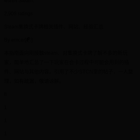
within Steam.
2,908 ratings
Steam集换式卡牌相关插件、网站、经验汇总
By emcer[☯]
本指南面向刚接触steam、对集换式卡牌了解不多的新玩
家，简单地汇总了一下玩家在合卡过程中可能会用到的插
件、网站与其他内容。引用了不少STCN里的帖子，一人整
理，如有疏漏，敬请谅解。
8
1
1
1