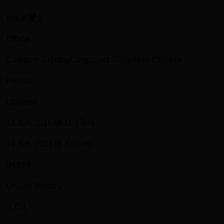
emcer[☯]
Offline
Category: TradingLanguages: Simplified Chinese
Posted
Updated
11 Jun, 2016 @ 11:17pm
16 Jun, 2017 @ 3:09am
24,085
Unique Visitors
3,731