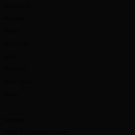
Discussions
Workshop
Market
Broadcasts
About
SUPPORT
Install Steam
sign in
|
language
简体中文 (Simplified Chinese)