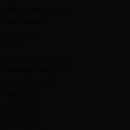
繁體中文 (Traditional Chinese)
日本語 (Japanese)
한국어 (Korean)
ไทย (Thai)
Bahasa Indonesia (Indonesian)
Bahasa Melayu (Malay) BETA
Български (Bulgarian)
Čeština (Czech)
Dansk (Danish)
Deutsch (German)