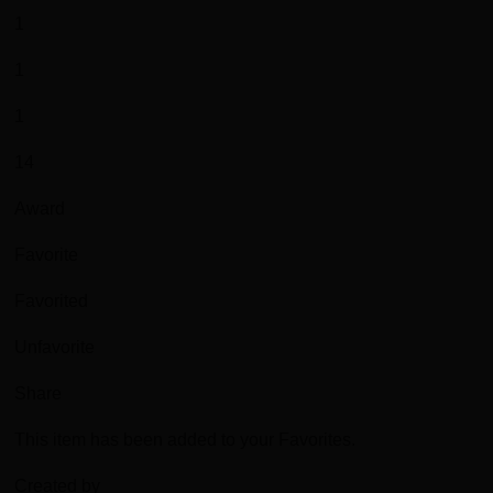
1
1
1
14
Award
Favorite
Favorited
Unfavorite
Share
This item has been added to your Favorites.
Created by