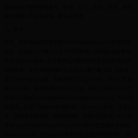
问我如何方便快捷地挂卡、换卡、买卡、合卡、卖卡。故简
单的整理一下相关资源，供各位参考。
二、挂卡
首先，需要强调的是部分挂卡行为有违反steam社区守则的
风险，不过除了少数几个挂卡时玩带VAC游戏被ban的案例
外没出过什么新闻...由于集换式卡牌的机制是通过积累游戏
时间掉落，故挂卡的原理即为让steam客户端"误认"玩家在
进行游戏并加以记录。玩家想要实现这一目的，可以打开游
戏后最小化，或运用某些挂卡小工具。现在主流的挂卡小工
具是ASF和Idle master[www.steamidlemaster.com]。ASF功
能强大，实现了脱离steam客户端、在Linux上挂卡、设置小
号、远程激活等功能，但界面简陋、设置较为复杂，可以参
考@Singx9 的ArchiSteamFarm(ASF)掛卡配置與命令教程
[steamcn.com]，内含对ASF各种功能设置的详细解释 ，亦