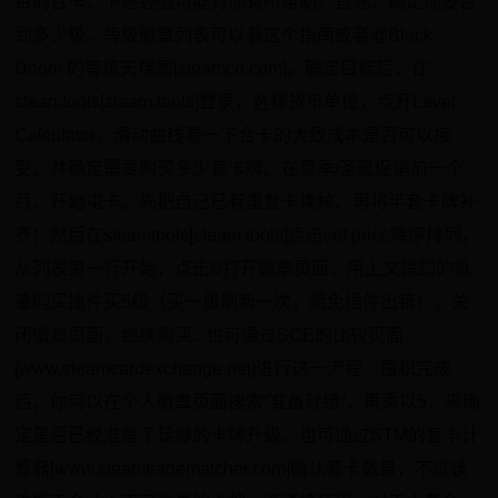
目的合卡，下述经验可能对你有所帮助。首先，确定你要合
到多少级，等级徽章列表可以看这个指南或者@Black
Doom 的等级天梯图[steamcn.com]。确定目标后，在
steamtools[steam.tools]登录，选择货币单位，点开Level
Calculator，滑动曲线看一下合卡的大致成本是否可以接
受，并确定需要购买多少套卡牌。在夏季/圣诞促销前一个
月，开始屯卡。先把自己已有重复卡换掉、再将半套卡牌补
齐；然后在steamtools[steam.tools]点击set price降序排列，
从列表第一行开始，点击B打开徽章页面，用上文提到的批
量购买插件买5级（买一级刷新一次，避免插件出错），关
闭徽章页面，继续购买...也可通过SCE的比较页面
[www.steamcardexchange.net]进行这一流程。囤积完成
后，你可以在个人徽章页面搜索“准备就绪”，再乘以5，来确
定是否已经准备了足够的卡牌升级。也可通过STM的套卡计
算器[www.steamtradematcher.com]确认套卡数量，不过该