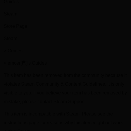
Guides
Steam
Store Page
Steam
> Guides
> emcer[☯]'s Guides
This item has been removed from the community because it
violates Steam Community & Content Guidelines. It is only
visible to you. If you believe your item has been removed by
mistake, please contact Steam Support.
This item is incompatible with Steam. Please see the
instructions page for reasons why this item might not work