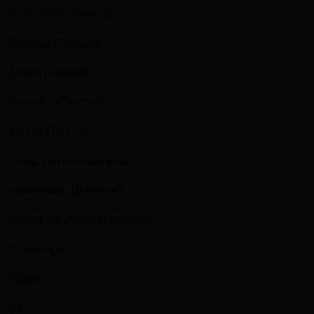
Română (Romanian)
Русский (Russian)
Suomi (Finnish)
Svenska (Swedish)
Türkçe (Turkish)
Tiếng Việt (Vietnamese)
Українська (Ukrainian)
Report a translation problem
Store Page
Steam
All