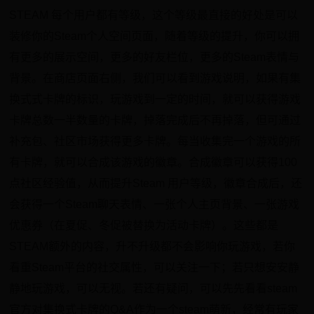
STEAM 每个用户都有等级，这个等级最直接的好处是可以
装修你的Steam个人空间页面，随着等级的提升，你可以拥
有更多的展示空间，更多的好友栏位，更多的Steam表情与
背景。在商店页面右侧，我们可以看到游戏说明，如果有集
换式式卡牌的标识，玩游戏到一定的时间，就可以获得游戏
卡牌总数一半数量的卡牌，掉落完成后不再掉落，但可通过
补充包、社区市场获得更多卡牌。每当收集完一个游戏的所
有卡牌，就可以合成该游戏的徽章。合成徽章可以获得100
点社区经验值，从而提升Steam 用户等级，徽章合成后，还
会获得一个Steam聊天表情、一张个人主页背景、一张游戏
优惠券（在夏促、冬促被替换为活动卡牌）。这些都是
STEAM额外的内容，升不升级都不会影响你玩游戏，若你
看重Steam平台的社交属性，可以关注一下；若只想安安静
静地玩游戏，可以无视。若还有疑问，可以先先看看steam
官方对集换式卡牌的Q&A作为一个steam萌新，经常有玩家