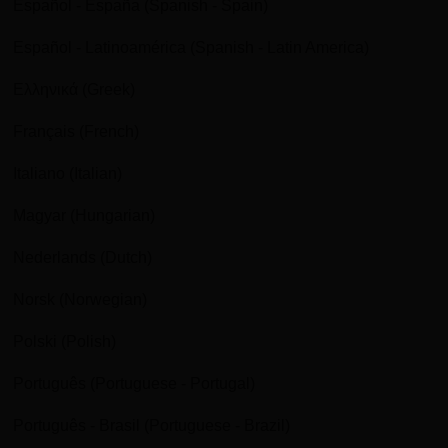
Español - España (Spanish - Spain)
Español - Latinoamérica (Spanish - Latin America)
Ελληνικά (Greek)
Français (French)
Italiano (Italian)
Magyar (Hungarian)
Nederlands (Dutch)
Norsk (Norwegian)
Polski (Polish)
Português (Portuguese - Portugal)
Português - Brasil (Portuguese - Brazil)