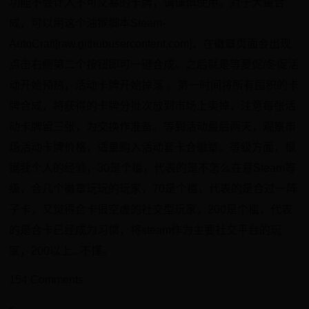
功能不会计入不可交易的卡牌，请谨慎使用。对于大量合
成，可以用这个油猴脚本Steam-
AutoCraft[raw.githubusercontent.com]，在徽章页面会出现
点击右侧第二个按钮即可一键合成。之后就是等夏促/冬促活
动开始预热，活动卡牌开始掉落 。第一时间将所有囤积的卡
牌合成，将获得的卡牌分批次放到市场上卖掉，注意每张活
动卡牌留三张，为交换作准备。等到活动最后两天，观察市
场活动卡牌价格，适量购入活动套卡合徽章。等级方面，根
据我个人的经验，30是个槛，代表的是不怎么在意Steam等
级，合几个徽章玩玩的玩家，70是个槛，代表的是合过一阵
子卡，又觉得合卡很空虚的社交型玩家，200是个槛，代表
的是合卡已经成为习惯，将steam作为主要社交平台的玩
家，200以上...不懂。
154 Comments
<