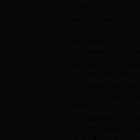
腻”你知道多少？
通俗一点讲，菠萝的生长可以
先要经历一段“幼儿阶段”，
其次，就像我们攒钱买大件一
以便将来能支撑得起果实的重
再者，菠萝是个典型的热带宝
了，准备好孕育花朵和果子。
此外，菠萝家族里面不同的品
然，科学施肥、合理灌溉、防
“猫腻”你知道多少？
其实，菠萝成熟后并不是一次
果和冬果四个采收季节。成熟
长，但只要管理得当，菠萝园