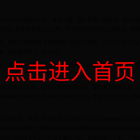
比作咱们人的成长历程，有婴儿期、青少年期、成年期。刚开始
这个时期主要是根系在土里扎根，叶子在阳光下努力长高变壮，好
样，菠萝也需要积累丰富的营养才能开花结果。这包括利用光合
量。这些都得花上一段时间。
点击进入首页
宝，对温度、光照、水分的要求很高。只有当季节轮回、气候适宜
种也有各自的特性，有的品种就是慢性子，需要更多时间才能达
治病虫害皆不可少，只有等到足够的时间，才能结出金黄诱人的
性收获完成，而是一年四季都可以根据不同的品种和种植方式分
的菠萝在采摘后，原植株还能通过冠芽或吸芽再生长并再次结
可以实现连续多年且几乎全年都有产出。这也就是为什么，一年