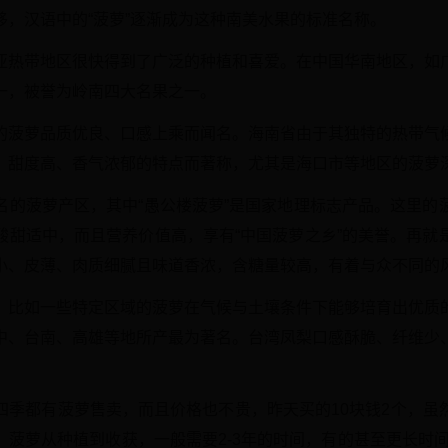
移，汉语中的“菠萝”逐渐成为这种南美水果的标准名称。
亚热带地区很快得到了广泛的种植和喜爱。在中国华南地区，如
一，被誉为岭南四大名果之一。
的菠萝品质优良、口感上乘而闻名。海南省由于其独特的热带气
、甜度高、香气浓郁的特点而著称，尤其是海口市等地区的菠萝
名的菠萝产区，其中“愚公楼菠萝”是国家地理标志产品。这里的
酸甜适中，而且营养价值高，享有“中国菠萝之乡”的美誉。再就
小、皮薄、肉质细腻且味道香浓，含糖量较高，有着与众不同的
，比如一些特定区域的菠萝在气候与土壤条件下能够培育出优质
中、台南、高雄等地所产最为著名。台湾凤梨口感酥脆、纤维少
四季都有菠萝售卖，而且价格也不贵，昨天买的10块钱2个，虽
，菠萝从种植到收获，一般需要2-3年的时间，有的甚至更长时间