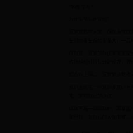
“学废”了吗？
为什么那么便宜呢？
菠萝是热带水果，但在全球很
长周期虽长但结果量大，一旦
再就是，菠萝的外皮非常坚硬
成熟后能够较长时间保存，有
综合以上两点，菠萝的价格也
我们生活在一个复杂多变的世
难，实现自己的价值。
成功不是一蹴而就的，需要坚
和目标，为自己的人生书写一