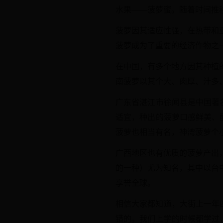
水果——菠萝蜜。随着时间推
菠萝因其适应性强，在热带和
菠萝成为了重要的经济作物之
在中国，有多个地方因其种植
南菠萝以其个大、肉厚、汁多
广东省湛江市徐闻县是中国著
适宜，种出的菠萝口感鲜美、
菠萝也相当有名，神湾菠萝个
广西地区也有优质的菠萝产出
的一种）尤为知名，其中以台
享誉全球。
相信大家都知道，大街上一年
错的。我们上学的时候都学过