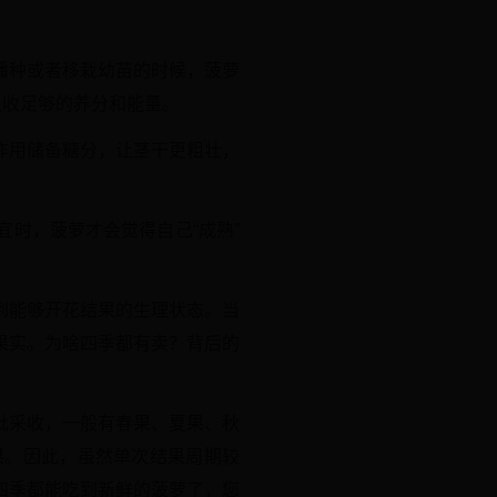
播种或者移栽幼苗的时候，菠萝
吸收足够的养分和能量。
作用储备糖分，让茎干更粗壮，
时，菠萝才会觉得自己“成熟”
到能够开花结果的生理状态。当
果实。为啥四季都有卖？背后的
批采收，一般有春果、夏果、秋
果。因此，虽然单次结果周期较
四季都能吃到新鲜的菠萝了，您