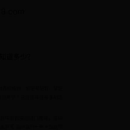
.com
你知道多少？
神奇的植物。据史书记载，早在
的印第安人已经在种植并享用这
，其中包括中国澳门等地。在中
波罗蜜”指的是另一种大型热带