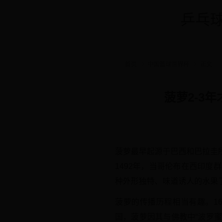
乒乓球
首页
中国篮球世界杯
正文
菠萝2-3
菠萝最早起源于巴西和巴拉圭
1492年，当哥伦布在西印
种外形独特、味道诱人的水果
菠萝的传播历程相当有趣。1
国，菠萝因其与佛教中“波罗