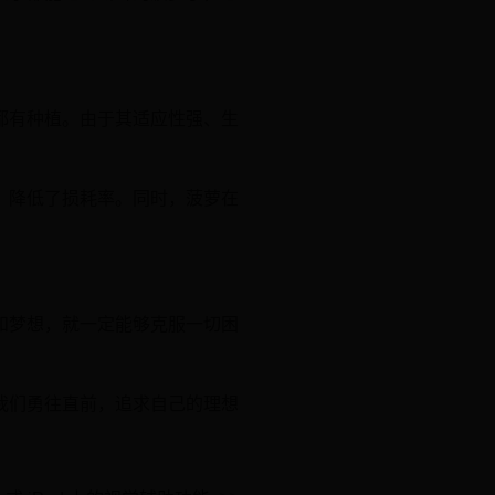
都有种植。由于其适应性强、生
，降低了损耗率。同时，菠萝在
和梦想，就一定能够克服一切困
我们勇往直前，追求自己的理想