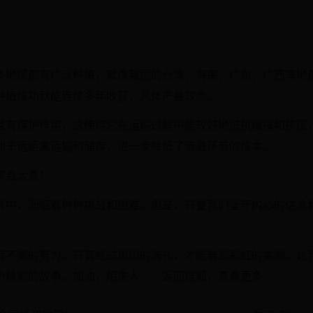
多地区都有广泛种植，就像我国的台湾、海南、广东、广西等地
种植成功就能连续多年收获，总体产量较高。
且有保护作用，这使得它在运输过程中能较好地抵抗碰撞和挤压
利于远距离运输和储存，进一步降低了流通环节的成本。
不会太贵！
界中，面临着种种挑战和困难。但是，只要我们坚守内心的信念
持不懈的努力。只有经过风雨的洗礼，才能看到彩虹的美丽。让
个精彩的故事。加油，陌生人……返回搜狐，查看更多