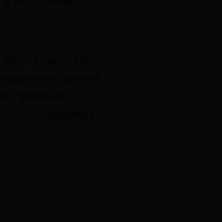
ne 或 iPad 上的视觉辅助功能
 二手 Android 手机验机指南
续七届参战 小豌豆胸怀大梦想
道寡，都有哪些自称？
22 十大与健康相关的游戏推荐
.