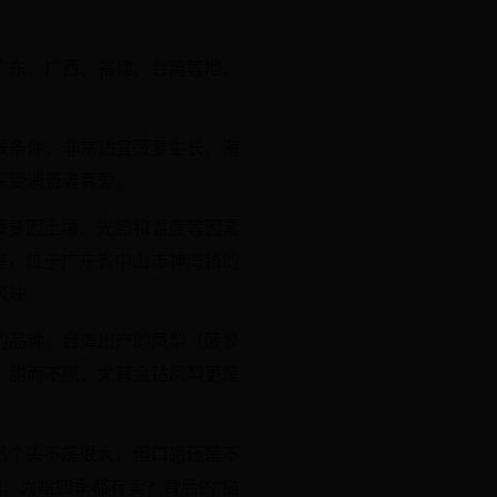
广东、广西、福建、台湾等地，
候条件，非常适宜菠萝生长。海
深受消费者喜爱。
菠萝因土壤、光照和温度等因素
是，位于广东省中山市神湾镇的
风味。
的品种。台湾出产的凤梨（菠萝
、甜而不腻，尤其金钻凤梨更是
然个头不是很大，但口感还是不
。为啥四季都有卖？背后的“猫