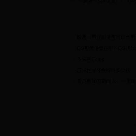
一起折一只oiia猫！！（
服用二甲双胍是否可以食用
1
QQ视频设置在哪？QQ视
3
多米音乐app
5
游泳世界杯金牌值多少钱
7
青岛有10万韩国人，一张
9