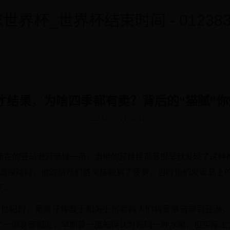
世界杯_世界杯结束时间 - 0123838
年才结果，为啥四季都有卖？背后的“猫腻”
2026-06-30 22:50:44
所在的亚马逊河流域一带，当地的原住民部落很早就发现了这种
度群岛探险时，他的船员们首次接触到了菠萝。当时他们发现岛上
了。
6世纪时，葡萄牙传教士和海上贸易商人们将菠萝苗带到亚洲
蜜”一词发音相近，早期曾一度被误认为是同一种水果，但实际上“