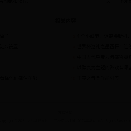
内含图纸和教程）
关于 iPho
相关内容
柚子
4 个小细节，远离翻新机：海淘 /
2
频怎么设置？
世界杯巡礼之墨西哥：连
4
中国古代皇帝为何都称孤
6
以健康为主题的游戏有哪些20
8
图看懂他们都住在哪
王菀之音樂作品列表
10
友情链接
Copyright © 2021 乒乓球世界杯_世界杯结束时间 - 0123838.com All Rights Reserved