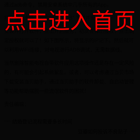
通过adb命令，禁用安卓系统中几乎所有的App。
点击进入首页
打开当贝市场，搜索“WIFI ADB” 下载并安装。
安装并打开软件，点击开启服务，初次会弹出授权，点击确
定授权就可以了！如下图所示，将显示的IP记下。然后就可
以利用WiFi连接，对电视进行ADB调试，无需数据线。
当然删除智能电视自带软件应用这项操作还是存在一定风险
的，有可能会引起系统絮乱。或者，可以考虑通过当贝市场
下载安装当贝助手，通过当贝助手的软件卸载、自启动管理
等功能帮助摆脱一些流氓软件的困扰！
责任编辑：
结婚登记流程需要多长时间
豆瓣如何投诉不良贴子