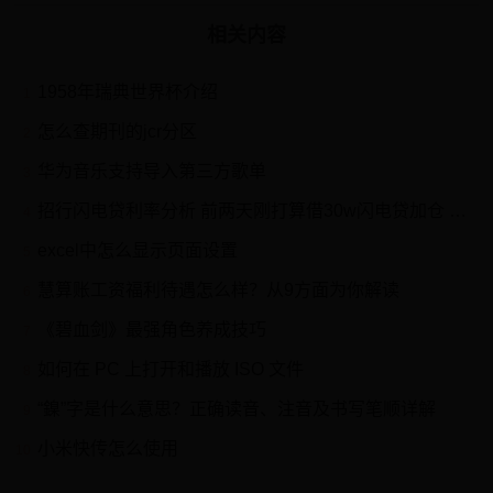
相关内容
1958年瑞典世界杯介绍
1
怎么查期刊的jcr分区
2
华为音乐支持导入第三方歌单
3
招行闪电贷利率分析 前两天刚打算借30w闪电贷加仓 招行 平安 万科 等，因为发现只能等额本金还款，加上对实际利率有疑问，放弃了。（当然今天...
4
excel中怎么显示页面设置
5
慧算账工资福利待遇怎么样？从9方面为你解读
6
《碧血剑》最强角色养成技巧
7
如何在 PC 上打开和播放 ISO 文件
8
“鎳”字是什么意思？正确读音、注音及书写笔顺详解
9
小米快传怎么使用
10