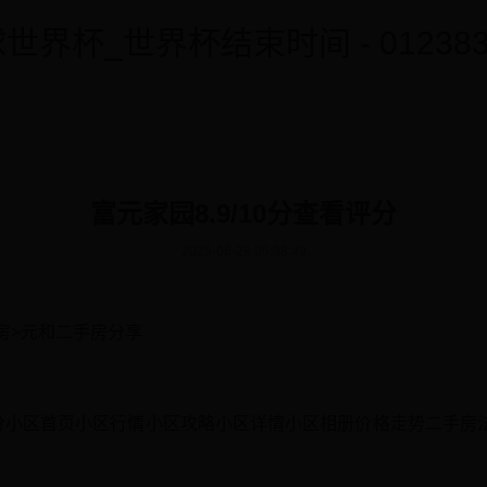
世界杯_世界杯结束时间 - 0123838
富元家园8.9/10分查看评分
2025-06-29 05:38:49
房>元和二手房分享
看评分小区首页小区行情小区攻略小区详情小区相册价格走势二手