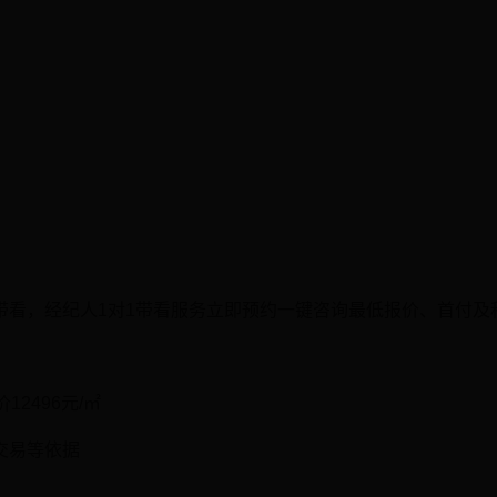
带看，经纪人1对1带看服务立即预约一键咨询最低报价、首付及
2496元/㎡
交易等依据