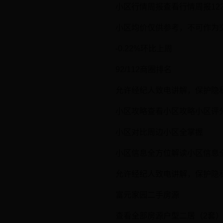
小区行情周报查看行情周报122
小区均价仅供参考，不可作为
-0.22%环比上周
92/112商圈排名
允许经纪人致电讲解，保护隐
小区攻略查看小区攻略小区评分
小区对比周边小区全掌握
小区信息全方位解读小区信息
允许经纪人致电讲解，保护隐
富元家园二手房源
查看全部房源户型二居（2套）