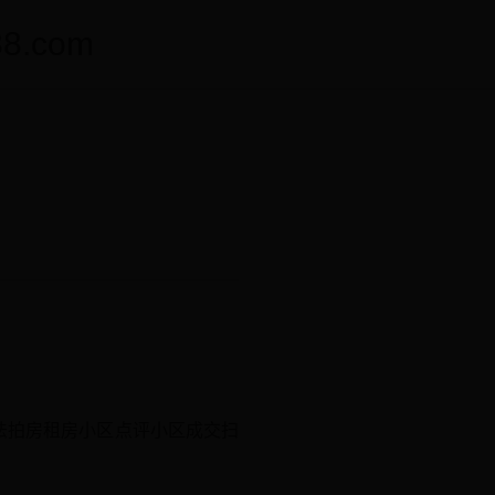
.com
房法拍房租房小区点评小区成交扫