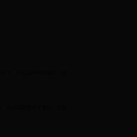
发愁了。小区是2013年建的，整
学区，这点还是要多考虑的。板楼