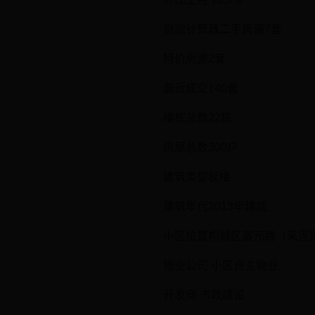
贷款计算器二手房源7套
特价房源2套
最近成交140套
楼栋总数22栋
房屋总数300户
建筑类型板楼
建筑年代2013年建成
小区位置相城区富元路（采莲
物业公司 小区自主物业
开发商 市政建设