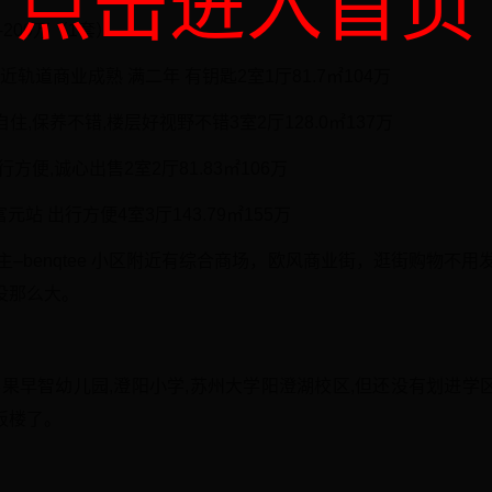
点击进入首页
-200万（1套）
轨道商业成熟 满二年 有钥匙2室1厅81.7㎡104万
住,保养不错,楼层好视野不错3室2厅128.0㎡137万
方便,诚心出售2室2厅81.83㎡106万
富元站 出行方便4室3厅143.79㎡155万
–benqtee 小区附近有综合商场，欧风商业街，逛街购物不用
没那么大。
苹果早智幼儿园,澄阳小学,苏州大学阳澄湖校区,但还没有划进
板楼了。