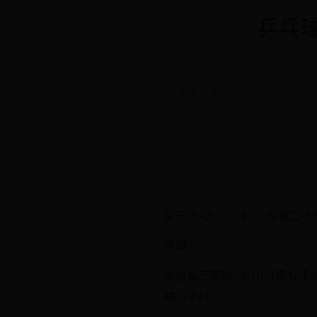
乒乓球
首页
中国篮球世界杯
正文
房天下>苏州二手房>相城二手
收藏
举报富元家园8.9/10分查
描到手机