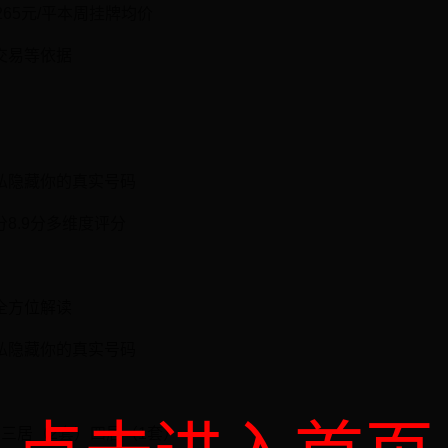
65元/平本周挂牌均价
交易等依据
私隐藏你的真实号码
8.9分多维度评分
全方位解读
私隐藏你的真实号码
三居（2套）四居（1套）