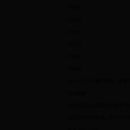
户型图
户型图
户型图
户型图
户型图
户型图
上一个下一个预约看房，方便
加入群聊
微信扫码加入群聊06月参考均价1
小区均价仅供参考，不可作为
环比上月 ↓0.5%