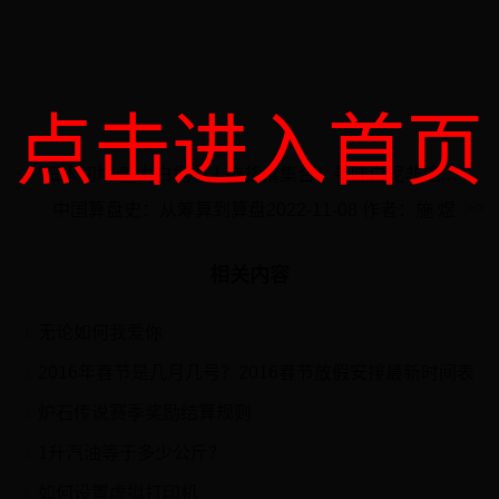
点击进入首页
三水初地 魅力白坭②丨吃货请集合！寻味白坭非遗美食
中国算盘史：从筹算到算盘2022-11-08 作者：施 煜
相关内容
无论如何我爱你
1
2016年春节是几月几号？2016春节放假安排最新时间表
2
炉石传说赛季奖励结算规则
3
1升汽油等于多少公斤？
4
如何设置虚拟打印机
5