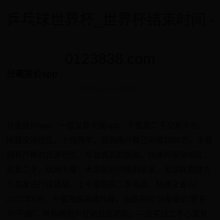
乒乓球世界杯_世界杯结束时间 -
0123838.com
分毫报价app
2025-07-30 18:42:36
分毫报价app，一般又称千循app。千循是二手交易平台，
闲置交流社区，上线两年，目前用户数已突破1000万。千循
拥有严格的货源把控、专业真实的质检、快速的服务响应，
买卖二手，就用千循！无须花时间甄别卖家，无须耗费精力
与卖家进行拉锯战，上千循购买二手商品，快捷又省心！
2022年6月，千循完成品牌升级，由原来的“分毫报价”更名
为“千循”，并新增用户互动社区功能。—没买过二手心里有