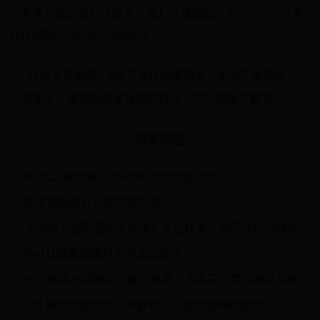
—有事儿您说话！【联系千循】在线客服：9:00-22:00商务
合作邮箱：yangkun@fprice.cn
轻松多开微信：5种方法让你管理多个账号不再烦恼
东皇太一最强吸血装有哪些特点？如何搭配才能发挥最大效果？
相关内容
PS怎么画虚线？PS如何添加虚线边框？
1
和平精英是什么区的服务器
2
上海时光整形医院怎么样？医生技术、热门项目与收费解析！
3
Win11屏幕键盘打不开怎么解决
4
一次搞懂出國網路流量怎麼選，不再花冤望錢買吃到飽
5
LOL解说娃娃为什么不解说了，娃娃禁赛的原因
6