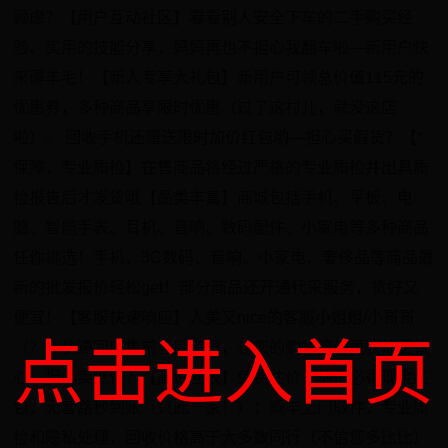
顾虑？【用户互动社区】看看别人安全下车的二手购买经
验、实用的技能分享，妈妈再也不担心我翻车啦—新用户快
来薅羊毛！【新人专享大礼包】新用户可领总价值115元的
优惠券，多种商品享限时优惠（过了这村儿，就没这店
啦）。 回收手机还赠送限时加价红包哟—担心买假货？【*
保障，专业质检】在售商品将经过严格的专业质检并出具质
检报告后才发货哦【品类丰富】商城包括手机、平板、电
脑、智能手表、耳机、音响、数码配件、小家电等多种商品
任你挑选！手机、3C数码、音响、小家电、奢侈品等商品最
新的批发报价轻松get！部分商品还开通代采服务，货好又
便宜！【客服快速响应】人美又nice的客服小姐姐/小哥哥
点击进入首页
（？）快速回应售前售后资讯，让您的购物流程更快捷更省
心—担心卖低价？【高价回收】免费估价，估价必得现金红
包，无套路秒到账（只此一家！）；顺丰上门取件，专业质
检和隐私处理，回收价格高于大多数同行（不信您多比比）