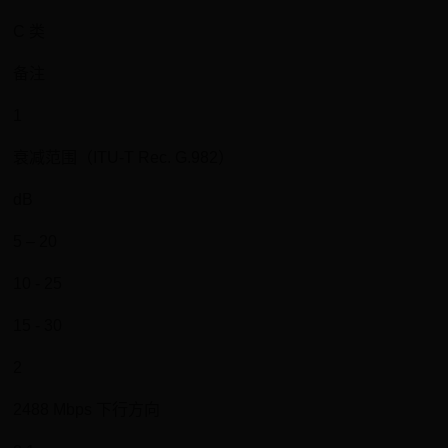
C 类
备注
1
衰减范围（ITU-T Rec. G.982）
dB
5 – 20
10 - 25
15 - 30
2
2488 Mbps 下行方向