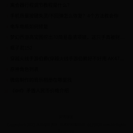
离合器行程调节教程是什么？
2
手机音量按键失灵/不回弹怎么恢复？4个方法教会你
3
电车电瓶如何修复
4
梦幻西游高宝图挖出70简易晶清项链，这只手真被财神点化过！
5
瓶子君152
6
穿越火线手游伯爵(穿越火线手游伯爵好不好用 AK47伯爵属性分析介绍)
7
原神角色列表
8
微信制作的音乐相册在哪里找
9
《dnf》矛盾人民币价格介绍
10
友情链接
Copyright © 2021 乒乓球世界杯_世界杯结束时间 - 0123838.com All Rights
Reserved.