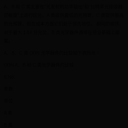
A、B 和 C 类主要在"光发射机功率输出"和"比特率光接收器
灵敏度"上进行区分。A 类提供最低的光预算，C 类提供最高
的光预算，但在成本方面它们处于领先地位。 相同的顺序。
对于最大 1:64 分光比，B 类光学器件通常在商业基础上部
署。
A、B、C 类 ODN 光学器件的比较如下表所示 −
ODN A、B 和 C 类光学器件的比较
S.No.
参数
单位
A 类
B 类