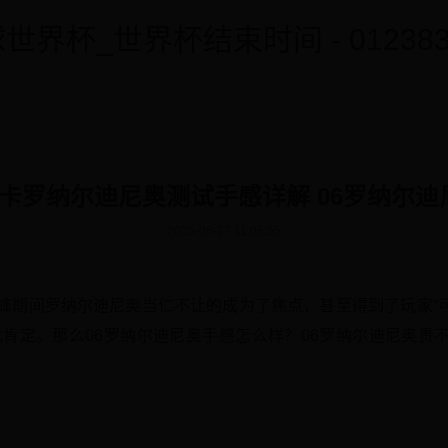
世界杯_世界杯结束时间 - 0123838
ne3 06卡罗纳尔迪尼奥测试手感详解 06罗纳
2025-06-27 11:05:55
巅峰期间罗纳尔迪尼奥当仁不让的成为了焦点，甚至得到了玩家“
此肯定。那么06罗纳尔迪尼奥手感怎么样？06罗纳尔迪尼奥贵