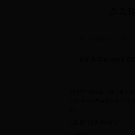
乒乓球
首页
中国篮球世界杯
正文
FIFA Onli
06卡在国服全面上线，处于
区弧基本就是点球命中率”如
吧。
近期热门球员详细评测