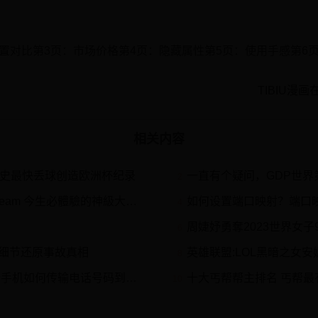
位置对比第3页：市场价格第4页：隐藏属性第5页：使用手感第6
TIBIU漫
相关内容
队史最快丢球创造欧洲杯纪录
一直有个疑问，GDP世界第
2
m 今生必體驗的神級大作，不買後悔阿！
如何设置端口映射？端口映射
4
周婕妤勇奪2023世界女子9號
6
细节还原事故真相
英雄联盟:LOL黑暗之女
8
如何传输电话号码到另一个手机
十大丐帮帮主排名 丐帮最有名的
10