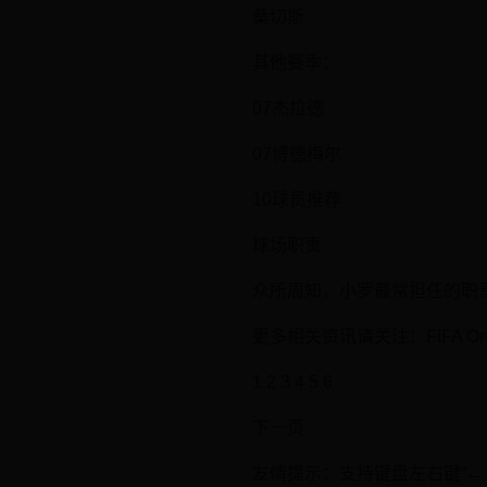
桑切斯
其他赛季：
07杰拉德
07博德梅尔
10球员推荐
球场职责
众所周知，小罗最常担任的职责
更多相关资讯请关注：FIFA Onl
1 2 3 4 5 6
下一页
友情提示：支持键盘左右键“← 