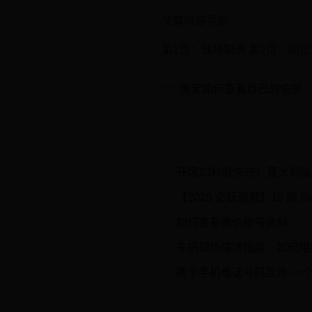
文章内容导航
第1页：球场职责 第2页：同
淘宝如何查看自己的信誉
开场23秒就失守！意大利
1
【2025 必玩遊戲】10 款 Stea
3
如何查看微信账号资料
5
车祸现场描述指南：如何用
7
两个手机电话号码互传 一个手机
9