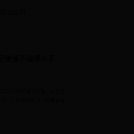
.com
尔迪尼奥值不值得入手
可以这么说直接任意球，进了禁
不贵？现在就让我们一起来看看