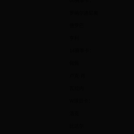
06赛季卡：
罗纳尔迪尼奥
德罗巴
亨利
14赛季卡：
佩佩
卢克·肖
瓦拉内
W球员卡：
浩克
比达尔