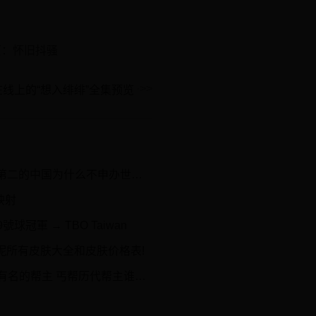
页：怀旧抖骚
画在线上的“想入绯绯”全集预览
二的中国为什么不申办世界杯呢？
 ​
球冠軍 → TBO Taiwan
安妮所有皮肤大全和皮肤价格表!
帮主 丐帮历代帮主谁最厉害→买购网